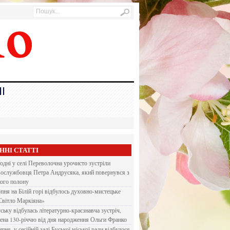
І
ННІ СТАТТІ
одні у селі Переволочна урочисто зустріли
вослужбовця Петра Андрусяка, який повернувся з
кого полону
рпня на Білій горі відбулось духовно-мистецьке
Світло Маркіяна»
ську відбулась літературно-краєзнавча зустріч,
ена 130-річчю від дня народження Ольги Франко
ипня, у сесійній залі Буської міської ради відбулося