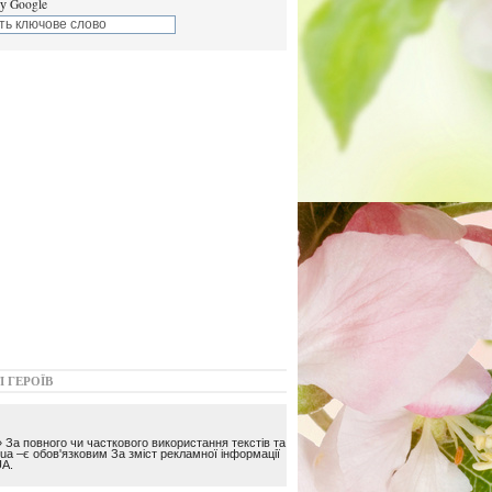
у Google
І ГЕРОЇВ
 За повного чи часткового використання текстів та
ua –є обов'язковим За зміст рекламної інформації
A.