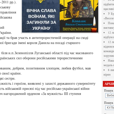
-2011 рр.).
підбитт
йськову
щасливі
управління
У Бу
ійськова
«Веселе 
Пона
кий
вистав
України.
12 л
ції та брав участь в антитерористичній операції на сході
відбувс
12 л
ної бригади імені короля Данила на посаді старшого
відновл
командир
 біля н.п.Зеленопілля Луганської області під час масованого
хорунжо
українських сил оборони російськими терористичними
Наша
медаль 
ованим, добрим, позитивним хлопцем, любив футбол, мав
8 ли
 своєї країни.
вірян
ві сестри.
ність і героїзм, виявлені у захисті державного суверенітету
АРХІ
сть військовій присязі під час російсько-української війни
Пошук 
ч нагороджений орденом «За мужність» III ступеня
Пошук у