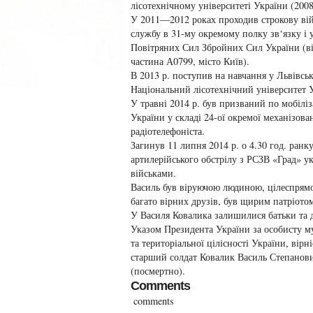
лісотехнічному університеті України (2008
У 2011—2012 роках проходив строкову ві
службу в 31-му окремому полку зв‘язку і 
Повітряних Сил Збройних Сил України (в
частина А0799, місто Київ).
В 2013 р. поступив на навчання у Львівсь
Національний лісотехнічний університет 
У травні 2014 р. був призваний по мобіліза
України у складі 24-ої окремої механізова
радіотелефоніста.
Загинув 11 липня 2014 р. о 4.30 год. ранку
артилерійського обстрілу з РСЗВ «Град» 
військами.
Василь був віруючою людиною, цілеспрям
багато вірних друзів, був щирим патріотом
У Василя Ковалика залишилися батьки та д
Указом Президента України за особисту муж
та територіальної цілісності України, вірні
старший солдат Ковалик Василь Степанови
(посмертно).
Comments
comments