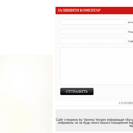
ЗАЛИШИТИ КОМЕНТАР
Ім"я
Пош
Сай
ГОЛОВН
Сайт створено by Yarema Yevgen Інформація «Буськ
зображень чи за будь-якого іншого поширення інф
в