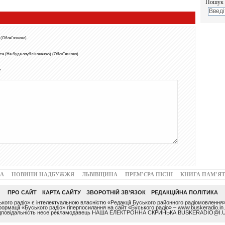
Пошук 
 (Обов"язково)
та (Не буде опублікованою) (Обов"язково)
т
А
НОВИНИ НАДБУЖЖЯ
ЛЬВІВЩИНА
ПРЕМ’ЄРА ПІСНІ
КНИГА ПАМ’ЯТ
ПРО САЙТ
КАРТА САЙТУ
ЗВОРОТНІЙ ЗВ’ЯЗОК
РЕДАКЦІЙНА ПОЛІТИКА
ого радіо» є інтелектуальною власністю «Редакції Буського районного радіомовлення»
ормації «Буського радіо» гіперпосилання на сайт «Буського радіо» – www.buskeradio.in.
ідповідальність несе рекламодавець НАША ЕЛЕКТРОННА СКРИНЬКА BUSKERADIO@I.U