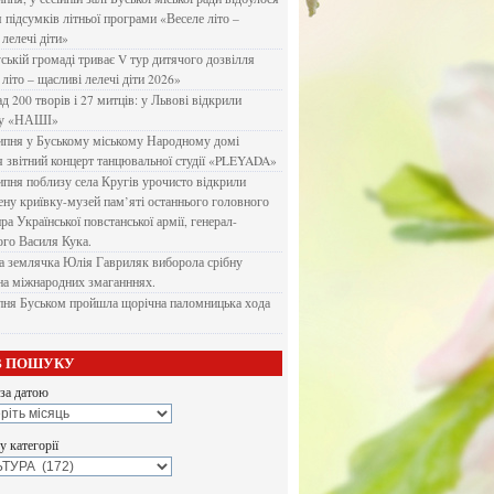
я підсумків літньої програми «Веселе літо –
 лелечі діти»
ській громаді триває V тур дитячого дозвілля
літо – щасливі лелечі діти 2026»
д 200 творів і 27 митців: у Львові відкрили
ку «НАШІ»
ипня у Буському міському Народному домі
я звітний концерт танцювальної студії «PLEYADA»
ипня поблизу села Кругів урочисто відкрили
ену криївку-музей пам’яті останнього головного
а Української повстанської армії, генерал-
го Василя Кука.
 землячка Юлія Гавриляк виборола срібну
на міжнародних змаганннях.
пня Буськом пройшла щорічна паломницька хода
В ПОШУКУ
за датою
 категорії