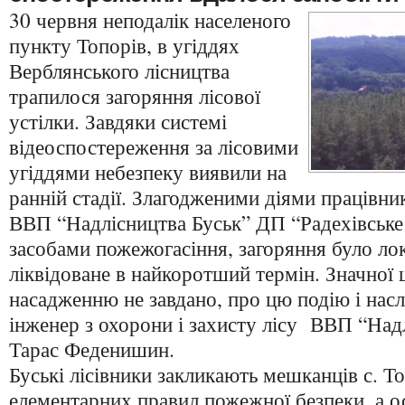
30 червня неподалік населеного
пункту Топорів, в угіддях
Верблянського лісництва
трапилося загоряння лісової
устілки. Завдяки системі
відеоспостереження за лісовими
угіддями небезпеку виявили на
ранній стадії. Злагодженими діями працівни
ВВП “Надлісництва Буськ” ДП “Радехівськ
засобами пожежогасіння, загоряння було лок
ліквідоване в найкоротший термін. Значної
насадженню не завдано, про цю подію і нас
інженер з охорони і захисту лісу ВВП “Над
Тарас Феденишин.
Буські лісівники закликають мешканців с. Т
елементарних правил пожежної безпеки, а о