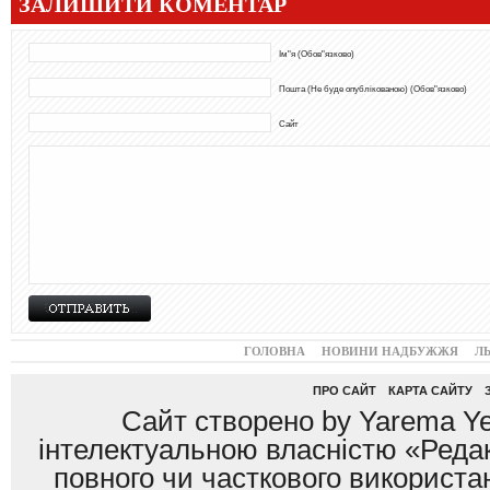
ЗАЛИШИТИ КОМЕНТАР
Ім"я (Обов"язково)
Пошта (Не буде опублікованою) (Обов"язково)
Сайт
ГОЛОВНА
НОВИНИ НАДБУЖЖЯ
Л
ПРО САЙТ
КАРТА САЙТУ
Сайт створено by Yarema Ye
інтелектуальною власністю «Редак
повного чи часткового використан