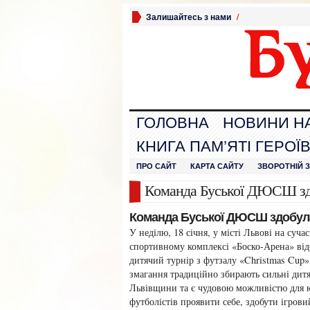
Залишайтесь з нами
/
ГОЛОВНА
НОВИНИ Н
КНИГА ПАМ’ЯТІ ГЕРОЇ
ПРО САЙТ
КАРТА САЙТУ
ЗВОРОТНІЙ 
Команда Буської ДЮСШ здо
Команда Буської ДЮСШ здобула 
У неділю, 18 січня, у місті Львові на суча
спортивному комплексі «Боско-Арена» від
дитячий турнір з футзалу «Christmas Cup»
змагання традиційно збирають сильні дит
Львівщини та є чудовою можливістю для
футболістів проявити себе, здобути ігрови