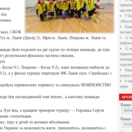
підбитт
ованці
щасливі
 під
У Бу
орошка.
«Веселе 
Пона
ська), СКОК
вистав
ух м. Львів (Центр 2), Мрія м. Львів, Покрова м. Львів та
12 л
відбувс
12 л
манди були поділені на дві групи по чотири команди, де ігри
відновл
го розпочалася фінальна частина змагань.
командир
упі
хорунжо
– Буськ 0:1, Покрова – Буськ 0:2), наші вихованці вийшли до
Наша
:2), а у фіналі турніру переграли ФК Львів (вул. Стрийська) з
медаль 
8 ли
здобула переконливу перемогу та святкувала ЧЕМПІОНСТВО
вірян
анди був нагороджений пам’ятною , а капітану команди
АРХІ
Пошук 
 Лук’яна, а кращим тренером турніру — Горошка Сергія
ними статуетками.
Пошук у
у, віру в дітей та активне вболівання.
м України за можливість жити, тренуватись, розвиватись і