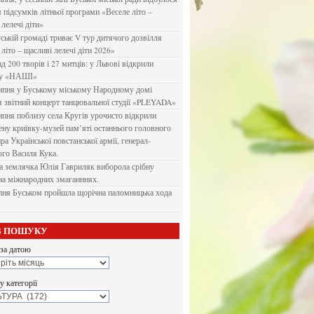
я підсумків літньої програми «Веселе літо –
 лелечі діти»
ській громаді триває V тур дитячого дозвілля
літо – щасливі лелечі діти 2026»
д 200 творів і 27 митців: у Львові відкрили
ку «НАШІ»
ипня у Буському міському Народному домі
я звітний концерт танцювальної студії «PLEYADA»
ипня поблизу села Кругів урочисто відкрили
ену криївку-музей пам’яті останнього головного
а Української повстанської армії, генерал-
го Василя Кука.
 землячка Юлія Гавриляк виборола срібну
на міжнародних змаганннях.
пня Буськом пройшла щорічна паломницька хода
В ПОШУКУ
за датою
 категорії