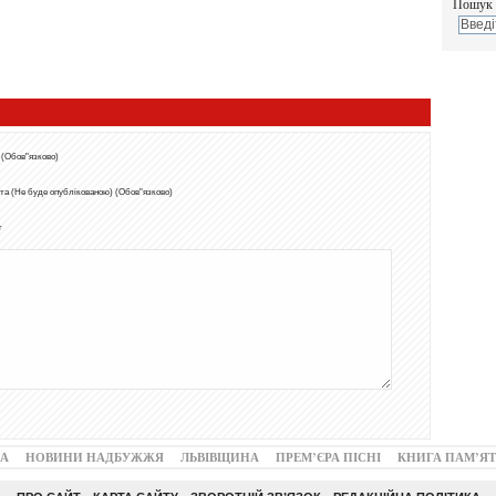
Пошук 
 (Обов"язково)
та (Не буде опублікованою) (Обов"язково)
т
А
НОВИНИ НАДБУЖЖЯ
ЛЬВІВЩИНА
ПРЕМ’ЄРА ПІСНІ
КНИГА ПАМ’ЯТ