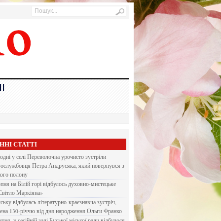
І
ННІ СТАТТІ
одні у селі Переволочна урочисто зустріли
вослужбовця Петра Андрусяка, який повернувся з
кого полону
рпня на Білій горі відбулось духовно-мистецьке
Світло Маркіяна»
ську відбулась літературно-краєзнавча зустріч,
ена 130-річчю від дня народження Ольги Франко
ипня, у сесійній залі Буської міської ради відбулося