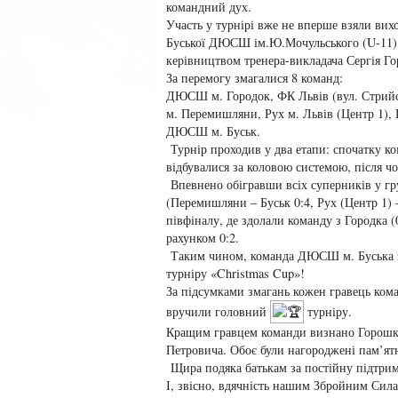
командний дух.
Участь у турнірі вже не вперше взяли вих
Буської ДЮСШ ім.Ю.Мочульського (U-11)
керівництвом тренера-викладача Сергія Г
За перемогу змагалися 8 команд:
ДЮСШ м. Городок, ФК Львів (вул. Стрий
м. Перемишляни, Рух м. Львів (Центр 1), Р
ДЮСШ м. Буськ.
Турнір проходив у два етапи: спочатку ко
відбувалися за коловою системою, після чо
Впевнено обігравши всіх суперників у гр
(Перемишляни – Буськ 0:4, Рух (Центр 1) 
півфіналу, де здолали команду з Городка (0
рахунком 0:2.
Таким чином, команда ДЮСШ м. Буська 
турніру «Christmas Cup»!
За підсумками змагань кожен гравець ком
вручили головний
турніру.
Кращим гравцем команди визнано Горошка
Петровича. Обоє були нагороджені пам’ят
Щира подяка батькам за постійну підтримк
І, звісно, вдячність нашим Збройним Сила