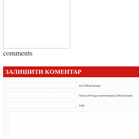
comments
ЗАЛИШИТИ КОМЕНТАР
Ім"я (Обов"язково)
Пошта (Не буде опублікованою) (Обов"язково)
Сайт