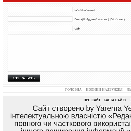
Ім"я (Обов"язково)
Пошта (Не буде опублікованою) (Обов"язково)
Сайт
ГОЛОВНА
НОВИНИ НАДБУЖЖЯ
Л
ПРО САЙТ
КАРТА САЙТУ
Сайт створено by Yarema Ye
інтелектуальною власністю «Редак
повного чи часткового використан