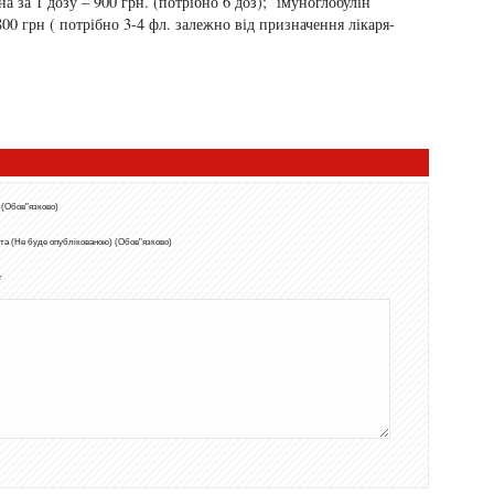
 за 1 дозу – 900 грн. (потрібно 6 доз); імуноглобулін
00 грн ( потрібно 3-4 фл. залежно від призначення лікаря-
 (Обов"язково)
та (Не буде опублікованою) (Обов"язково)
т