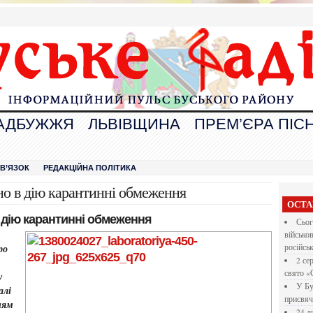
АДБУЖЖЯ
ЛЬВІВЩИНА
ПРЕМ’ЄРА ПІСН
В
ЗВ’ЯЗОК
РЕДАКЦІЙНА ПОЛІТИКА
но в дію карантинні обмеження
ОСТА
 дію карантинні обмеження
Сьог
військо
ро
російсь
2 се
свято «
у
У Бу
алі
присвяч
ням
24 л