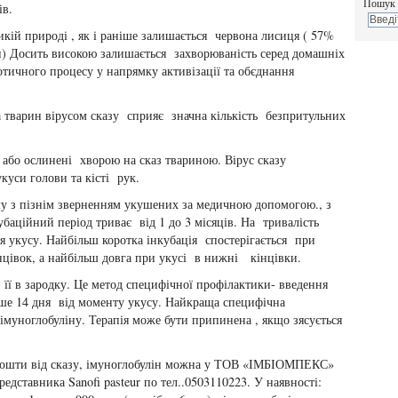
Пошук 
ів.
кій природі , як і раніше залишається червона лисиця ( 57%
ин) Досить високою залишається захворюваність серед домашніх
отичного процесу у напрямку активізації та обєднання
.
 тварин вірусом сказу сприяє значна кількість безпритульних
 або ослинені хворою на сказ твариною. Вірус сказу
куси голови та кісті рук.
у з пізнім зверненням укушених за медичною допомогою., з
баційний період триває від 1 до 3 місяців. На тривалість
я укусу. Найбільш коротка інкубація спостерігається при
кінцівок, а найбільш довга при укусі в нижні кінцівки.
 її в зародку. Це метод специфічної профілактики- введення
ніше 14 дня від моменту укусу. Найкраща специфічна
імуноглобуліну. Терапія може бути припинена , якщо зясується
 кошти від сказу, імуноглобулін можна у ТОВ «ІМБІОМПЕКС»
редставника Sanofi pasteur по тел..0503110223. У наявності: