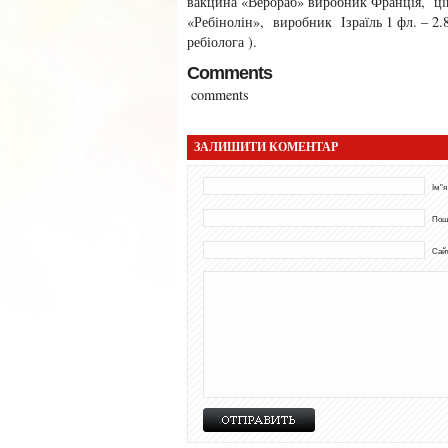
вакцина «Верораб» виробник Франція, ціна
«Ребінолін», виробник Ізраїль 1 фл. – 2.8
ребіолога ).
Comments
comments
ЗАЛИШИТИ КОМЕНТАР
Ім"я
Пош
Сай