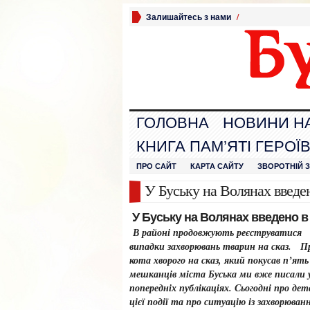
Залишайтесь з нами
/
ГОЛОВНА
НОВИНИ Н
КНИГА ПАМ’ЯТІ ГЕРОЇ
ПРО САЙТ
КАРТА САЙТУ
ЗВОРОТНІЙ 
У Буську на Волянах введе
У Буську на Волянах введено в
В районі продовжують реєструватися
випадки захворювань тварин на сказ. П
кота хворого на сказ, який покусав п’ять
мешканців міста Буська ми вже писали 
попередніх публікаціях. Сьогодні про дет
цієї події та про ситуацію із захворюван