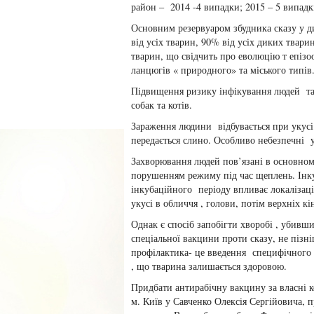
район – 2014 -4 випадки; 2015 – 5 випадк
Основним резервуаром збудника сказу у ди
від усіх тварин, 90% від усіх диких твар
тварин, що свідчить про еволюцію т епізо
ланцюгів « природного» та міського типів
Підвищення ризику інфікування людей та
собак та котів.
Зараження людини відбувається при укусі
передається слино. Особливо небезпечні у
Захворювання людей пов’язані в основном
порушенням режиму під час щеплень. Інку
інкубаційного періоду впливає локалізаці
укусі в обличчя , голови, потім верхніх 
Однак є спосіб запобігти хворобі , убивши
спеціальної вакцини проти сказу, не піз
профілактика- це введення специфічного 
, що тварина залишається здоровою.
Придбати антирабічну вакцину за власні
м. Київ у Савченко Олексія Сергійовича, п