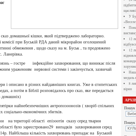
дає
підбитт
щасливі
У Бу
«Веселе 
Пона
вистав
сказ домашньої кішки, який підтверджено лабораторно.
12 л
ї комісії при Буській РДА даний мікрорайон оголошений
відбувс
тинні обмеження , щодо сказу на м. Буськ , та продовжено
12 л
с. Ланерівка.
відновл
командир
добоязнь – гостре інфекційне захворювання, що виникає після
хорунжо
ажним ураженням нервової системи і закінчується, зазвичай
Наша
медаль 
8 ли
ери і описано в різних найдавніших книгах. Уже в єгипетських
вірян
дах, а потім в Біблії розповідалось про сказ, яке передається
а домашніх)
АРХІ
пятірки найнебезпечніших антропозоонозів ( хворіб спільних
Пошук 
их соціально-економічних збитків.
на території області епізоотія сказу серед тварин
Пошук у
 області було зареєстровано29 випадків захворювання серед
014р. Найбільша кількість захворювань припадає на Буський