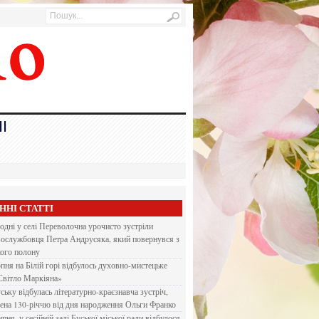
І
ННІ СТАТТІ
одні у селі Переволочна урочисто зустріли
вослужбовця Петра Андрусяка, який повернувся з
кого полону
рпня на Білій горі відбулось духовно-мистецьке
Світло Маркіяна»
ську відбулась літературно-краєзнавча зустріч,
ена 130-річчю від дня народження Ольги Франко
ипня, у сесійній залі Буської міської ради відбулося