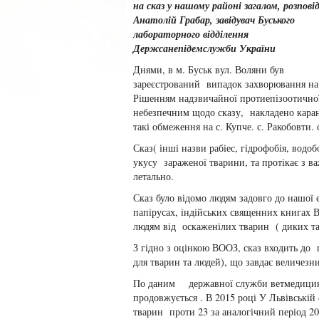
на сказ у нашому районі загалом, розпові
Анатолій Грабар, завідувач Буського
лабораторного відділення
Держсанепідемслужби України
Днями, в м. Буськ вул. Воляни був
зареєстрований випадок захворювання на 
Рішенням надзвичайної протиепізоотично
небезпечним щодо сказу, накладено каран
такі обмеження на с. Купче. с. Ракобовти. 
Сказ( інші назви рабіес, гідрофобія, во
укусу зараженої тварини, та протікає з в
летально.
Сказ було відомо людям задовго до нашої 
папірусах, індійських священних книгах Ве
людям від оскаженілих тварин ( диких т
З гідно з оцінкою ВООЗ, сказ входить до 
для тварин та людей), що завдає величезн
По даним державної служби ветмедицини 
продовжується . В 2015 році У Львівській
тварин проти 23 за аналогічний період 2