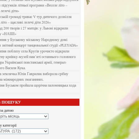
я підсумків літньої програми «Веселе літо –
 лелечі діти»
ській громаді триває V тур дитячого дозвілля
літо – щасливі лелечі діти 2026»
д 200 творів і 27 митців: у Львові відкрили
ку «НАШІ»
ипня у Буському міському Народному домі
я звітний концерт танцювальної студії «PLEYADA»
ипня поблизу села Кругів урочисто відкрили
ену криївку-музей пам’яті останнього головного
а Української повстанської армії, генерал-
го Василя Кука.
 землячка Юлія Гавриляк виборола срібну
на міжнародних змаганннях.
пня Буськом пройшла щорічна паломницька хода
В ПОШУКУ
за датою
 категорії