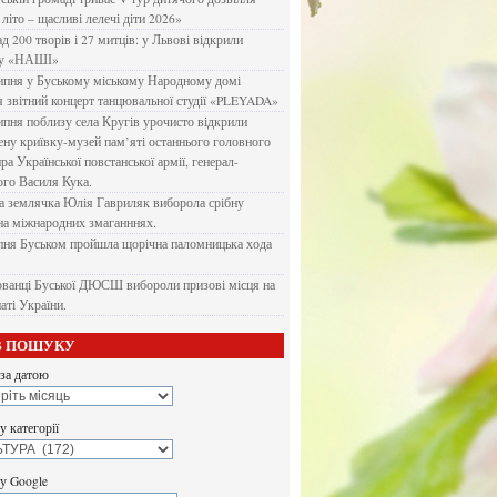
літо – щасливі лелечі діти 2026»
д 200 творів і 27 митців: у Львові відкрили
ку «НАШІ»
ипня у Буському міському Народному домі
я звітний концерт танцювальної студії «PLEYADA»
ипня поблизу села Кругів урочисто відкрили
ену криївку-музей пам’яті останнього головного
а Української повстанської армії, генерал-
го Василя Кука.
 землячка Юлія Гавриляк виборола срібну
на міжнародних змаганннях.
пня Буськом пройшла щорічна паломницька хода
ванці Буської ДЮСШ вибороли призові місця на
аті України.
В ПОШУКУ
за датою
 категорії
у Google