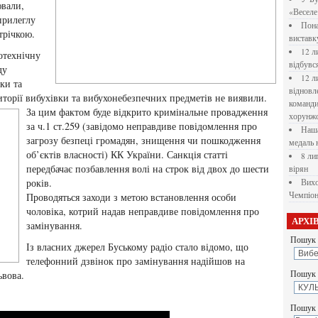
ювали,
«Веселе 
прилеглу
Пона
трічкою.
вистав
12 л
отехнічну
відбувс
ду
12 л
ки та
відновл
риторії вибухівки та вибухонебезпечних предметів не виявили.
командир
За цим фактом буде відкрито кримінальне провадження
хорунжо
за ч.1 ст.259 (завідомо неправдиве повідомлення про
Наша
загрозу безпеці громадян, знищення чи пошкодження
медаль 
об’єктів власності) КК України. Санкція статті
8 ли
передбачає позбавлення волі на строк від двох до шести
вірян
років.
Вихо
Чемпіон
Проводяться заходи з метою встановлення особи
чоловіка, котрий надав неправдиве повідомлення про
АРХІ
замінування.
Пошук 
Із власних джерел Буському радіо стало відомо, що
телефонний дзвінок про замінування надійшов на
ьвова.
Пошук у
Пошук 