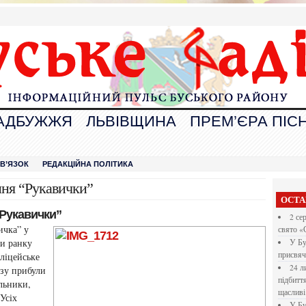
АДБУЖЖЯ
ЛЬВІВЩИНА
ПРЕМ’ЄРА ПІСН
В
ЗВ’ЯЗОК
РЕДАКЦІЙНА ПОЛІТИКА
ння “Рукавички”
ОСТА
“Рукавички”
2 се
ичка” у
свято «
ни ранку
У Бу
присвяч
ліцейське
24 л
азу прибули
підбитт
альники,
щасливі
Усіх
У Бу