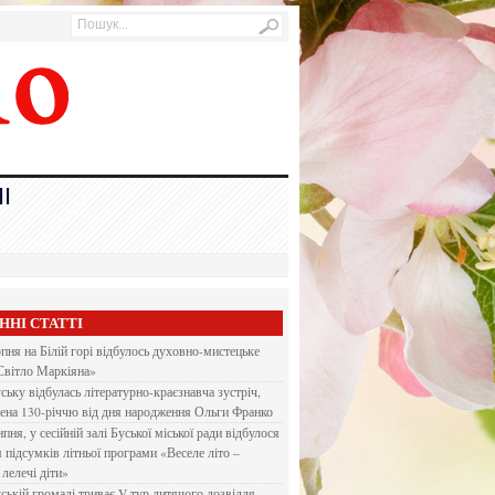
І
ННІ СТАТТІ
рпня на Білій горі відбулось духовно-мистецьке
Світло Маркіяна»
ську відбулась літературно-краєзнавча зустріч,
ена 130-річчю від дня народження Ольги Франко
ипня, у сесійній залі Буської міської ради відбулося
я підсумків літньої програми «Веселе літо –
 лелечі діти»
ській громаді триває V тур дитячого дозвілля