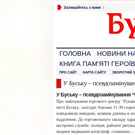
Залишайтесь з нами
/
ГОЛОВНА
НОВИНИ Н
КНИГА ПАМ’ЯТІ ГЕРОЇ
ПРО САЙТ
КАРТА САЙТУ
ЗВОРОТНІЙ 
У Буську – псевдозамінува
У Буську – псевдозамінування 
Про замінування торгового центру “Рукав
місті Буську, сьогодні близько 11:30 годи
повідомили невідомі, шляхом дзвінка в по
відділення. До торговельного закладу одр
екстренні служби: поліція, районні рятув
медики медицини катастроф, газівники… 