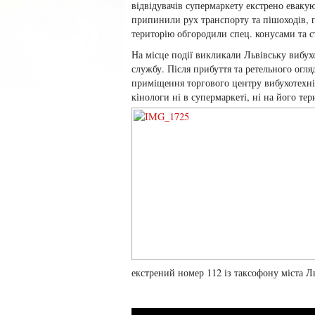
відвідувачів супермаркету екстрено еваку
припинили рух транспорту та пішоходів, 
територію обгородили спец. конусами та с
На місце події викликали Львівську вибух
службу. Після прибуття та ретельного огля
приміщення торгового центру вибухотехні
кінологи ні в супермаркеті, ні на його те
екстрений номер 112 із таксофону міста Л