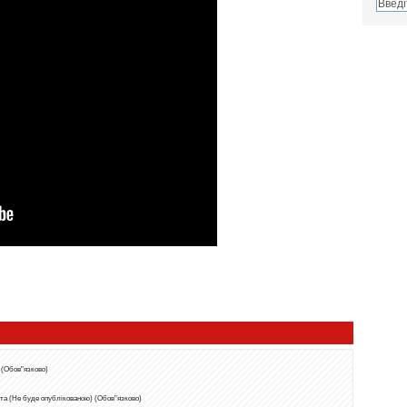
 (Обов"язково)
та (Не буде опублікованою) (Обов"язково)