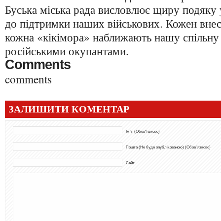
Буська міська рада висловлює щиру подяку 
до підтримки наших військових. Кожен внесо
кожна «кікімора» наближають нашу спільну
російськими окупантами.
Comments
comments
ЗАЛИШИТИ КОМЕНТАР
Ім"я (Обов"язково)
Пошта (Не буде опублікованою) (Обов"язково)
Сайт