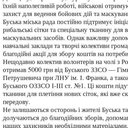
їхній наполегливій роботі, військові отрим
захист для ведення бойових дій та маскуван
Буська міська рада постійно підтримує ініц
рибальські сітки та спеціальну тканину для 
маскувальних засобів. Однак важливу допо
навчальні заклади та творчі колективи гром
благодійні акції для збору коштів на потреб
Нещодавно колектив волонтерів на чолі з 
отримав 5000 грн від Буського ЗЗСО — Гімна
Петрушевича при ЛНУ ім. І. Франка, а тако
Буського ОЗЗСО І-ІІІ ст. №1. Ці кошти піду
тканини для плетіння нових сіток, які вже с
передову.
Не залишаються осторонь і жителі Буська та
долучаються до благодійних зборів, допома
наших захисників необхідними матеріалами