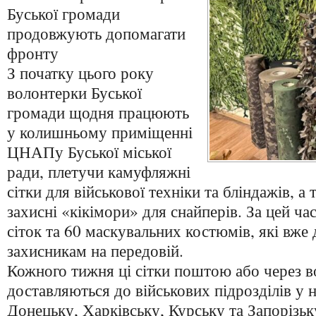
Буської громади
продовжують допомагати
фронту
З початку цього року
волонтерки Буської
громади щодня працюють
у колишньому приміщенні
ЦНАПу Буської міської
ради, плетучи камуфляжні
сітки для військової техніки та бліндажів, 
захисні «кікімори» для снайперів. За цей ча
сіток та 60 маскувальних костюмів, які вж
захисникам на передовій.
Кожного тижня ці сітки поштою або через в
доставляються до військових підрозділів у 
Донецьку, Харківську, Курську та Запорізьк