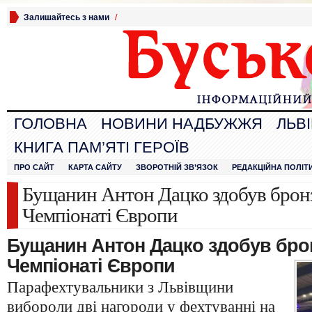
Залишайтесь з нами
/
ГОЛОВНА
НОВИНИ НАДБУЖЖЯ
ЛЬВ
КНИГА ПАМ’ЯТІ ГЕРОЇВ
ПРО САЙТ
КАРТА САЙТУ
ЗВОРОТНІЙ ЗВ’ЯЗОК
РЕДАКЦІЙНА ПОЛІТ
Бущанин Антон Дацко здобув бронз
Чемпіонаті Європи
Бущанин Антон Дацко здобув бро
Чемпіонаті Європи
Парафехтувальники з Львівщини
вибороли дві нагороди у фехтуванні на