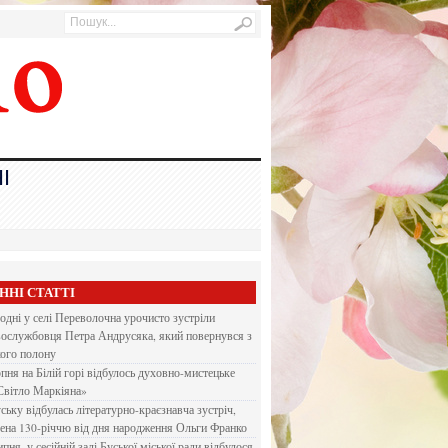
І
ННІ СТАТТІ
одні у селі Переволочна урочисто зустріли
вослужбовця Петра Андрусяка, який повернувся з
кого полону
рпня на Білій горі відбулось духовно-мистецьке
Світло Маркіяна»
ську відбулась літературно-краєзнавча зустріч,
ена 130-річчю від дня народження Ольги Франко
ипня, у сесійній залі Буської міської ради відбулося