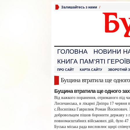
Залишайтесь з нами
/
ГОЛОВНА
НОВИНИ Н
КНИГА ПАМ’ЯТІ ГЕРОЇ
ПРО САЙТ
КАРТА САЙТУ
ЗВОРОТНІЙ 
Бущина втратила ще одного
Бущина втратила ще одного захи
Від важкого поранення, отриманого під ча
Лисичанська, в лікарні Дніпра 17 червня 
с.Йосипівка Гаврилюк Роман Йосипович. 
добровольцем пішов боронити державу з 
повномасштабних військових дій, було 47 
Буська міська рада висловлює щирі співчу