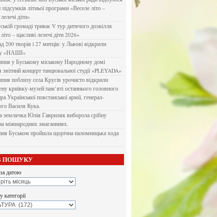
я підсумків літньої програми «Веселе літо –
 лелечі діти»
ській громаді триває V тур дитячого дозвілля
літо – щасливі лелечі діти 2026»
д 200 творів і 27 митців: у Львові відкрили
ку «НАШІ»
ипня у Буському міському Народному домі
я звітний концерт танцювальної студії «PLEYADA»
ипня поблизу села Кругів урочисто відкрили
ену криївку-музей пам’яті останнього головного
а Української повстанської армії, генерал-
го Василя Кука.
 землячка Юлія Гавриляк виборола срібну
на міжнародних змаганннях.
пня Буськом пройшла щорічна паломницька хода
В ПОШУКУ
за датою
 категорії