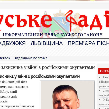
АДБУЖЖЯ
ЛЬВІВЩИНА
ПРЕМ’ЄРА ПІСН
В
ЗВ’ЯЗОК
РЕДАКЦІЙНА ПОЛІТИКА
 захисника у війні з російськими окупантами
ОСТА
сника у війні з російськими окупантами
Сьог
с бойових дій біля
військо
помер наш земляк з
російсь
2 се
Воїну, який
свято «
перших днів
У Бу
років.
присвяч
ття рідним та близьким
24 л