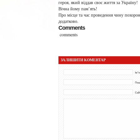
героя, який віддав своє життя за Україну!
Вічна йому пам’ять!
Про місце та час проведення чину похоро
додатково.
Comments
comments
ЗАЛИШИТИ КОМЕНТАР
Ім"я
Пош
Сай