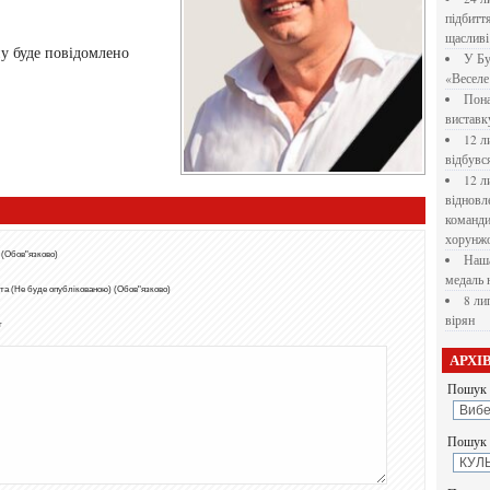
підбитт
щасливі
ну буде повідомлено
У Бу
«Веселе 
Пона
вистав
12 л
відбувс
12 л
відновл
командир
хорунжо
 (Обов"язково)
Наша
медаль 
та (Не буде опублікованою) (Обов"язково)
8 ли
вірян
т
АРХІ
Пошук 
Пошук у