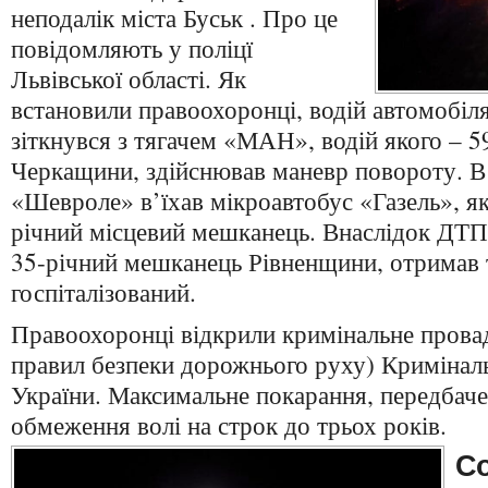
неподалік міста Буськ . Про це
повідомляють у поліцї
Львівської області. Як
встановили правоохоронці, водій автомобі
зіткнувся з тягачем «МАН», водій якого – 5
Черкащини, здійснював маневр повороту. 
«Шевроле» в’їхав мікроавтобус «Газель», я
річний місцевий мешканець. Внаслідок ДТП
35-річний мешканець Рівненщини, отримав 
госпіталізований.
Правоохоронці відкрили кримінальне пров
правил безпеки дорожнього руху) Кримінал
України. Максимальне покарання, передбачен
обмеження волі на строк до трьох років.
C