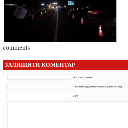
comments
ЗАЛИШИТИ КОМЕНТАР
Ім"я (Обов"язково)
Пошта (Не буде опублікованою) (Обов"язково)
Сайт