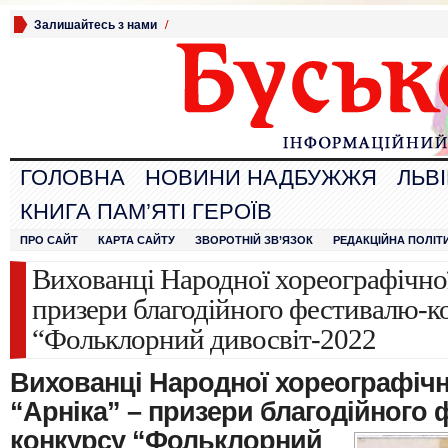
Залишайтесь з нами
/
ГОЛОВНА
НОВИНИ НАДБУЖЖЯ
ЛЬВ
КНИГА ПАМ’ЯТІ ГЕРОЇВ
ПРО САЙТ
КАРТА САЙТУ
ЗВОРОТНІЙ ЗВ’ЯЗОК
РЕДАКЦІЙНА ПОЛІТ
Вихованці Народної хореографічної 
призери благодійного фестивалю-к
“Фольклорний дивосвіт-2022
Вихованці Народної хореографічно
“Арніка” – призери благодійного
ф
конкурсу “Фольклорний