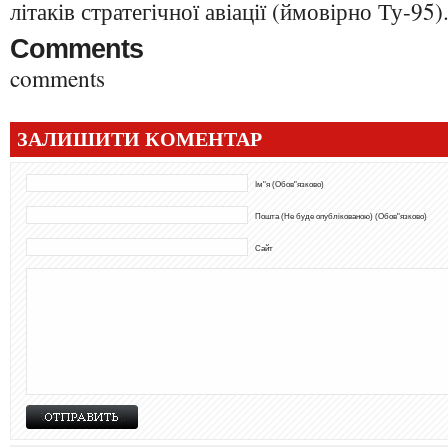
літаків стратегічної авіації (ймовірно Ту-95)
Comments
comments
ЗАЛИШИТИ КОМЕНТАР
Ім"я (Обов"язково)
Пошта (Не буде опублікованою) (Обов"язково)
Сайт