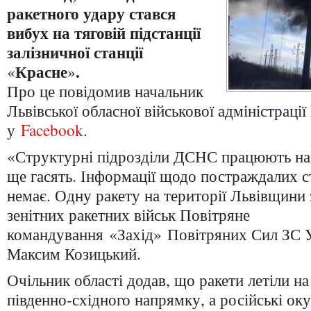
ракетного удару стався
вибух на тяговій підстанції
залізничної станції
Красне
.
«
»
Про це повідомив начальник
Львівської обласної військової адміністрац
у
Facebook
.
«Структурні підрозділи ДСНС працюють на 
ще гасять. Інформації щодо постраждалих с
немає. Одну ракету на території Львівщини
зенітних ракетних військ Повітряне
командування «Захід» Повітряних Сил ЗС У
Максим Козицький.
Очільник області додав, що ракети летіли на
південно-східного напрямку, а російські оку