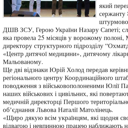
який пере
сержанту 
штурмової
ДШВ ЗСУ, Герою України Назару Сапеті; слі
яка провела 25 місяців у ворожому полоні,
директору структурного підрозділу “Охма
«Центр дитячої медицини», дитячому лікар
Мальованому.
Ще дві відзнаки
Юрій Холод
передав керівн
регіонального центру Координаційного штаб
поводження з військовополоненими Юлії Па
наших військових і цивільних, які повертают
медичній директорці Першого територіальн
обʼєднання Львова Наталії Матолінець.
«Щиро дякую всім українцям, які щодня с
відвагою і невпинною працею наближають н