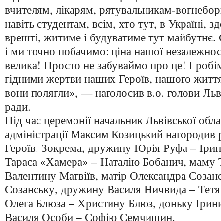
вчителям, лікарям, рятувальникам-вогнебор
навіть студентам, всім, хто тут, в Україні, зд
врешті, житиме і будуватиме тут майбутнє.
і ми точно побачимо: ціна нашої незалежно
велика! Просто не забуваймо про це! І робі
гідними жертви наших Героїв, нашого життя 
вони полягли», — наголосив в.о. голови Льв
ради.
Під час церемонії начальник Львівської обла
адміністрації
Максим Козицький
нагородив 
Героїв. Зокрема, дружину Юрія Руфа – Іри
Тараса «Хамера» – Наталію Бобанич, маму Т
Валентину Матвіїв, матір Олександра Созан
Созанську, дружину Василя Ничвида – Тет
Олега Блюза – Христину Блюз, доньку Ірин
Василя Особи – Софію Семчишин.