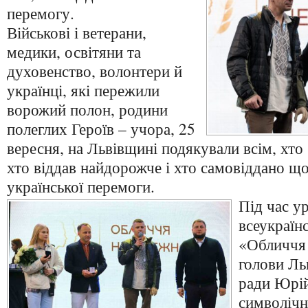
перемогу.
Військові і ветерани,
медики, освітяни та
духовенство, волонтери й
українці, які пережили
ворожий полон, родини
полеглих Героїв – учора, 25
вересня, на Львівщині подякували всім, хто 
хто віддав найдорожче і хто самовіддано щ
української перемоги.
Під час у
всеукраїн
«Обличчя 
голови Ль
ради Юрі
символічн