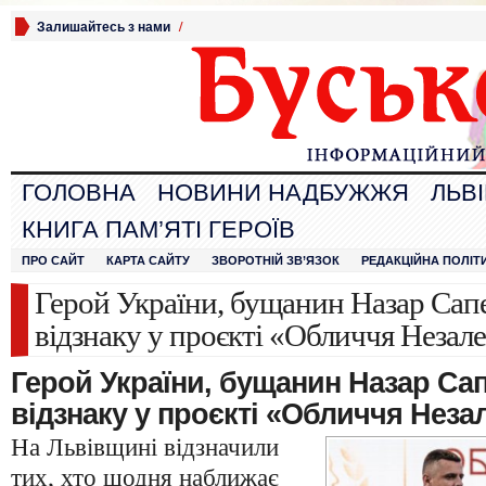
Залишайтесь з нами
/
ГОЛОВНА
НОВИНИ НАДБУЖЖЯ
ЛЬВ
КНИГА ПАМ’ЯТІ ГЕРОЇВ
ПРО САЙТ
КАРТА САЙТУ
ЗВОРОТНІЙ ЗВ’ЯЗОК
РЕДАКЦІЙНА ПОЛІТ
Герой України, бущанин Назар Сап
відзнаку у проєкті «Обличчя Незал
Герой України, бущанин Назар Са
відзнаку у проєкті «Обличчя Неза
На Львівщині відзначили
тих, хто щодня наближає