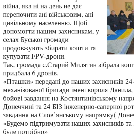
війна, яка ні на день не дає
перепочити ані військовим, ані
цивільному населенню. Щоб
допомогти нашим захисникам, у
селах Буської громади
продовжують збирати кошти та
купувати FPV-дрони.
Так, громада с.Старий Милятин зібрала кош
придбала 6 дронів.
«Пташки» передані до наших захисників 24-
механізованої бригади імені короля Данила,
бойові завдання на Костянтинівському напр
Донеччині та 24 БІЗ інженерно-саперної рот
завдання на Слов’янському напрямку( Доне
«Будемо підтримувати наших захисників та 
буде потрібно»