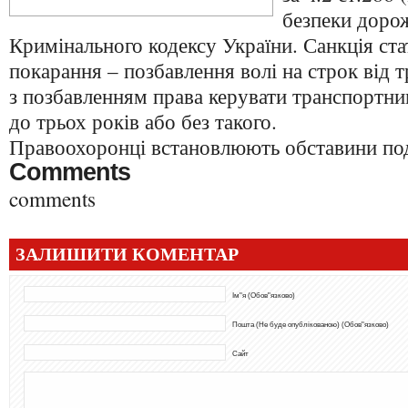
безпеки доро
Кримінального кодексу України. Санкція ста
покарання – позбавлення волі на строк від 
з позбавленням права керувати транспортни
до трьох років або без такого.
Правоохоронці встановлюють обставини под
Comments
comments
ЗАЛИШИТИ КОМЕНТАР
Ім"я (Обов"язково)
Пошта (Не буде опублікованою) (Обов"язково)
Сайт