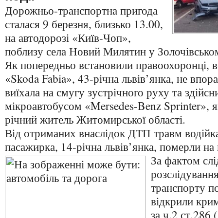
Дорожньо-транспортна пригода
сталася 9 березня, близько 13.00,
на автодорозі «Київ-Чоп»,
поблизу села Новий Милятин у Золочівськом
Як попередньо встановили правоохоронці, в
«Skoda Fabia», 43-річна львів’янка, не впор
виїхала на смугу зустрічного руху та здійсн
мікроавтобусом «Mersedes-Benz Sprinter», 
річний житель Житомирської області.
Від отриманих внаслідок ДТП травм водійка
пасажирка, 14-річна львів’янка, померли на м
За фактом слі
розслідування
транспорту по
відкрили кри
за ч.2 ст.286