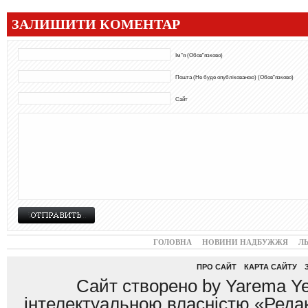
ЗАЛИШИТИ КОМЕНТАР
Ім"я (Обов"язково)
Пошта (Не буде опублікованою) (Обов"язково)
Сайт
ГОЛОВНА
НОВИНИ НАДБУЖЖЯ
Л
ПРО САЙТ
КАРТА САЙТУ
Сайт створено by Yarema Ye
інтелектуальною власністю «Редак