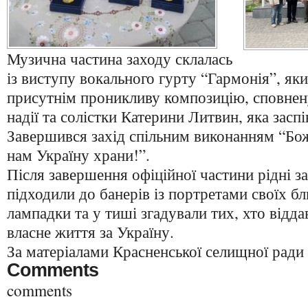
Музична частина заходу склалась
із виступу вокального гурту “Гармонія”, як
присутнім проникливу композицію, сповнену
надії та солістки Катерини Литвин, яка засп
Завершився захід спільним виконанням “Бож
нам Україну храни!”.
Після завершення офіційної частини рідні за
підходили до банерів із портретами своїх б
лампадки та у тиші згадували тих, хто від
власне життя за Україну.
За матеріалами Красненської селищної ради
Comments
comments