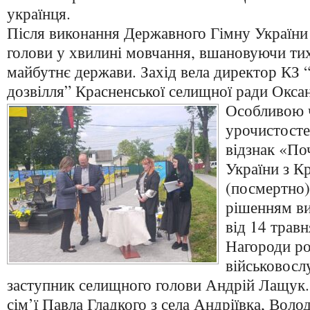
українця.
Після виконання Державного Гімну України
голови у хвилині мовчання, вшановуючи тих,
майбутнє держави. Захід вела директор КЗ 
дозвілля” Красненської селищної ради Окса
Особливою 
урочистосте
відзнак «По
України з К
(посмертно)
рішенням ви
від 14 трав
Нагороди р
військовосл
заступник селищного голови Андрій Лащук.
сім’ї Павла Гладкого з села Андріївка, Воло