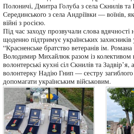
Полоничі, Дмитра Голуба з села Скнилів та
Серединського з села Андріївки — воїнів, я
війні з росією.
Під час заходу прозвучали слова вдячності н
щоденно підтримує українських захисників 
“Красненське братство ветеранів ім. Роман
Володимир Михайлюк разом із колективом 
волонтерські кухні сіл Скнилів та Задвір’я, 
волонтерку Надію Гнип — сестру загиблого 
допомагати українським військовим.