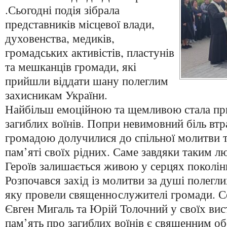
.Сьогодні подія зібрала
представників місцевої влади,
духовенства, медиків,
громадських активістів, пластунів
та мешканців громади, які
прийшли віддати шану полеглим
захисникам України.
Найбільш емоційною та щемливою стала пр
загиблих воїнів. Попри невимовний біль втра
громадою долучилися до спільної молитви 
пам’яті своїх рідних. Саме завдяки таким л
Героїв залишається живою у серцях поколін
Розпочався захід із молитви за душі полегл
яку провели священнослужителі громади. С
Євген Мигаль та Юрій Толочний у своїх вис
пам’ять про загиблих воїнів є священним о