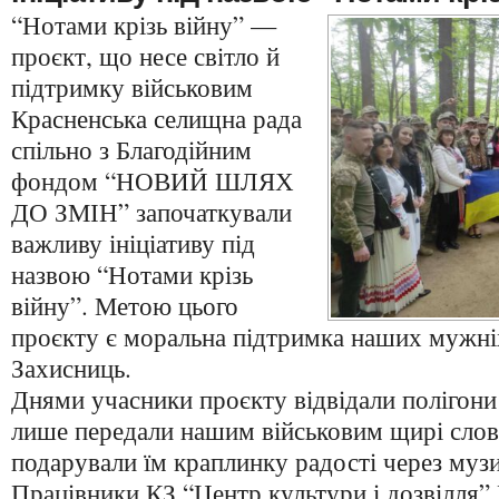
“Нотами крізь війну” —
проєкт, що несе світло й
підтримку військовим
Красненська селищна рада
спільно з Благодійним
фондом “НОВИЙ ШЛЯХ
ДО ЗМІН” започаткували
важливу ініціативу під
назвою “Нотами крізь
війну”. Метою цього
проєкту є моральна підтримка наших мужніх
Захисниць.
Днями учасники проєкту відвідали полігони
лише передали нашим військовим щирі слова
подарували їм краплинку радості через муз
Працівники КЗ “Центр культури і дозвілля”