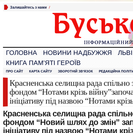
Залишайтесь з нами
/
ГОЛОВНА
НОВИНИ НАДБУЖЖЯ
ЛЬВ
КНИГА ПАМ’ЯТІ ГЕРОЇВ
ПРО САЙТ
КАРТА САЙТУ
ЗВОРОТНІЙ ЗВ’ЯЗОК
РЕДАКЦІЙНА ПОЛІТ
Красненська селищна рада спільно 
фондом “Нотами крізь війну”започ
ініціативу під назвою “Нотами кріз
Красненська селищна рада спільн
фондом “Новий шлях до змін” за
ініціативу під назвою “Нотами крі