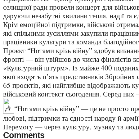
селищної ради провели концерт для військо
даруючи незабутні хвилини тепла, надії та є
Крім емоційної підтримки, військові отрима
які спільними зусиллями закупили працівни
працівники культури та команда благодійно
Проєкт “Нотами крізь війну” здобув визнан
фронті — він увійшов до числа фіналістів 
«Культурний штурм». Із майже 400 поданих 
якої входять п’ять представників Збройних с
65 проєктів, які найглибше відображають ку
військовий контекст сьогодення. Серед них —
“Нотами крізь війну” — це не просто пр
любові, підтримки та єдності народу й армії
Перемогу — через культуру, музику та людя
Comments