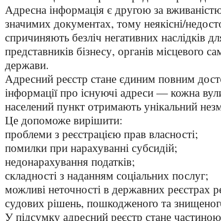
Адресна інформація є другою за вживаніст
значимих документах, тому неякісні/недосто
спричиняють безліч негативних наслідків дл
представників бізнесу, органів місцевого с
держави.
Адресний реєстр стане єдиним повним дос
інформації про існуючі адреси — кожна вул
населений пункт отримають унікальний незм
Це допоможе вирішити:
проблеми з реєстрацією прав власності;
помилки при нарахуванні субсидій;
недонарахування податків;
складності з наданням соціальних послуг;
можливі неточності в державних реєстрах р
судових рішень, пошкодженого та знищеног
У підсумку адресний реєстр стане частиною