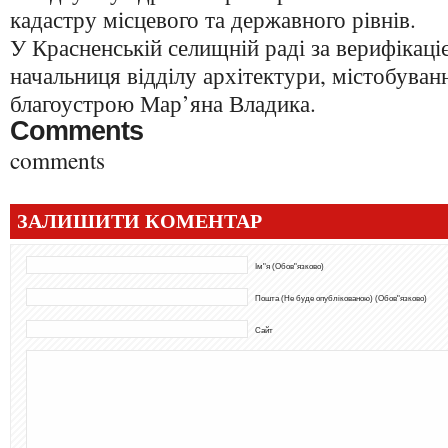
кадастру місцевого та державного рівнів.
У Красненській селищній раді за верифікаці
начальниця відділу архітектури, містобуван
благоустрою Мар’яна Владика.
Comments
comments
ЗАЛИШИТИ КОМЕНТАР
Ім"я (Обов"язково)
Пошта (Не буде опублікованою) (Обов"язково)
Сайт