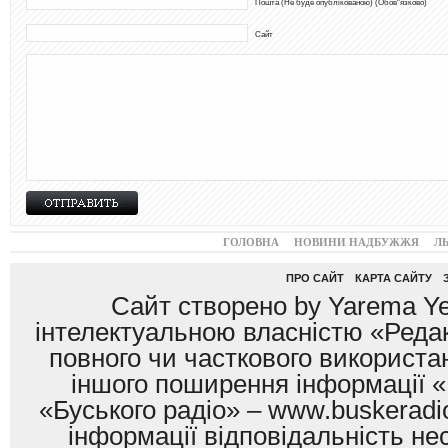
Пошта (Не буде опублікованою) (Обов"язково)
Сайт
ГОЛОВНА
НОВИНИ НАДБУЖЖЯ
Л
ПРО САЙТ
КАРТА САЙТУ
Сайт створено by Yarema Ye
інтелектуальною власністю «Редак
повного чи часткового використан
іншого поширення інформації «
«Буського радіо» – www.buskeradio
інформації відповідальність