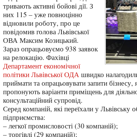
тривають активні бойові дії. З
них 115 – уже повноцінно
відновили роботу, про це
повідомив голова Львівської
ОВА Максим Козицький.
Зараз опрацьовуємо 938 заявок
на релокацію. Фахівці
Департамент економічної
політики Львівської ОДА
швидко налагодил
приймати та опрацьовувати запити бізнесу, 
пропонують варіанти приміщень для діяльно
консультаційний супровід.
Серед компаній, які переїхали у Львівську 
підприємства:
– легкої промисловості (30 компаній);
– торгівлі (29 компаній);