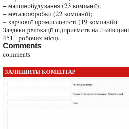
– машинобудування (23 компанії);
– металообробки (22 компанії);
– харчової промисловості (19 компаній).
Завдяки релокації підприємств на Львівщині
4511 робочих місць.
Comments
comments
ЗАЛИШИТИ КОМЕНТАР
Ім"я (Обов"язково)
Пошта (Не буде опублікованою) (Обов"язково)
Сайт