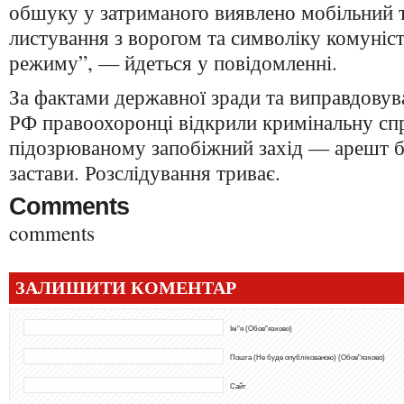
обшуку у затриманого виявлено мобільний 
листування з ворогом та символіку комуніс
режиму”, — йдеться у повідомленні.
За фактами державної зради та виправдовува
РФ правоохоронці відкрили кримінальну сп
підозрюваному запобіжний захід — арешт б
застави. Розслідування триває.
Comments
comments
ЗАЛИШИТИ КОМЕНТАР
Ім"я (Обов"язково)
Пошта (Не буде опублікованою) (Обов"язково)
Сайт