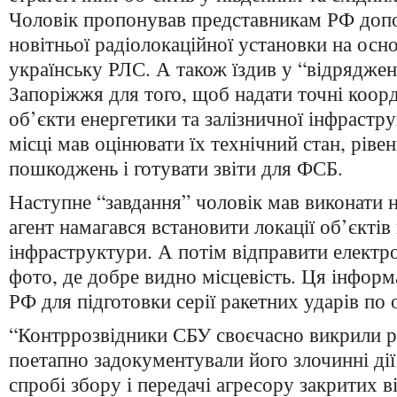
Чоловік пропонував представникам РФ доп
новітньої радіолокаційної установки на осн
українську РЛС. А також їздив у “відряджен
Запоріжжя для того, щоб надати точні коорд
об’єкти енергетики та залізничної інфрастр
місці мав оцінювати їх технічний стан, рів
пошкоджень і готувати звіти для ФСБ.
Наступне “завдання” чоловік мав виконати 
агент намагався встановити локації об’єктів
інфраструктури. А потім відправити електр
фото, де добре видно місцевість. Ця інформ
РФ для підготовки серії ракетних ударів по о
“Контррозвідники СБУ своєчасно викрили ро
поетапно задокументували його злочинні дії
спробі збору і передачі агресору закритих в