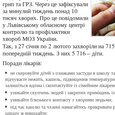
грип та ГРЗ. Через це зафіксували
за минулий тиждень понад 10
тисяч хворих. Про це повідомили
у Львівському обласному центрі
контролю та профілактики
хвороб МОЗ України.
Так, з 27 січня по 2 лютого захворіли на 71
попередній тиждень. З них 5 716 – діти.
Поради лікарів:
не скеровуйте дітей з ознаками застуди в школу т
відчуваєте нежить, кашель, підвищення температури т
залишіться вдома і сконтактуйте із сімейним лікарем
уникайте скупчень людей і закритих приміщень і
уникайте близького контакту з хворими людьми;
під час кашлю та чханні намагайтесь прикривати р
одразу ж викидайте;