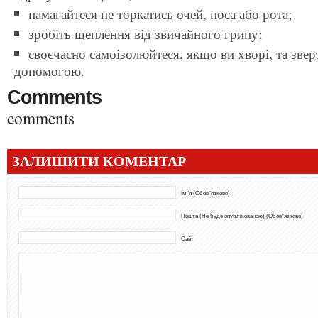
намагайтеся не торкатись очей, носа або рота;
зробіть щеплення від звичайного грипу;
своєчасно самоізолюйтеся, якщо ви хворі, та зве
допомогою.
Comments
comments
ЗАЛИШИТИ КОМЕНТАР
Ім"я (Обов"язково)
Пошта (Не буде опублікованою) (Обов"язково)
Сайт