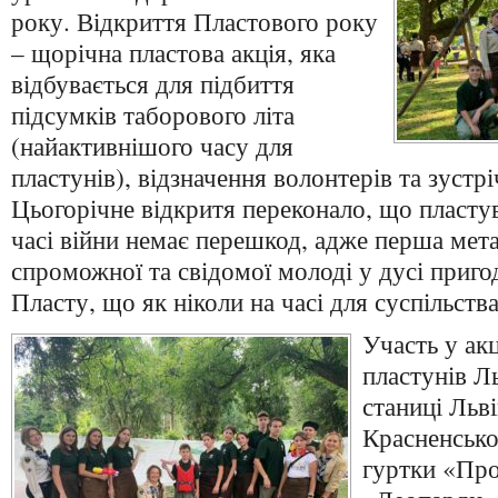
року. Відкриття Пластового року
– щорічна пластова акція, яка
відбувається для підбиття
підсумків таборового літа
(найактивнішого часу для
пластунів), відзначення волонтерів та зустрі
Цьогорічне відкритя переконало, що пласту
часі війни немає перешкод, адже перша мет
спроможної та свідомої молоді у дусі приго
Пласту, що як ніколи на часі для суспільства
Участь у акц
пластунів Ль
станиці Льв
Красненсько
гуртки «Про