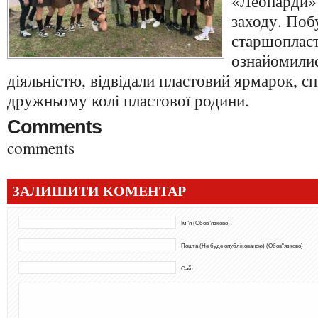
«Леопарди»
заходу. Поб
старшопласт
ознайомилис
діяльністю, відвідали пластовий ярмарок, сп
дружньому колі пластової родини.
Comments
comments
ЗАЛИШИТИ КОМЕНТАР
Ім"я (Обов"язково)
Пошта (Не буде опублікованою) (Обов"язково)
Сайт