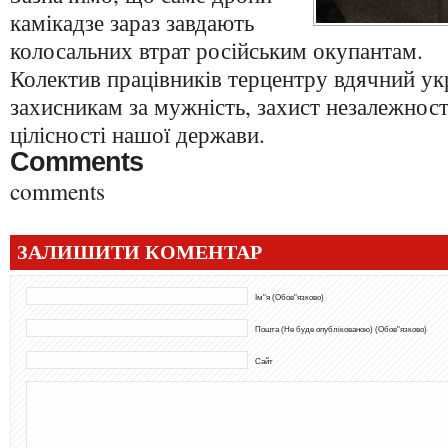
камікадзе зараз завдають
колосальних втрат російським окупантам.
Колектив працівників терцентру вдячний ук
захисникам за мужність, захист незалежност
цілісності нашої держави.
Comments
comments
ЗАЛИШИТИ КОМЕНТАР
Ім"я (Обов"язково)
Пошта (Не буде опублікованою) (Обов"язково)
Сайт