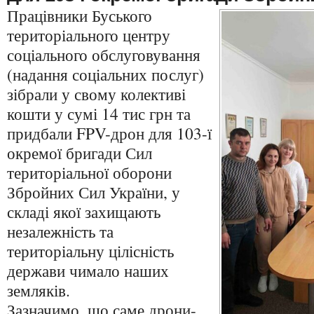
Працівники Буського
територіального центру
соціального обслуговування
(надання соціальних послуг)
зібрали у свому колективі
кошти у сумі 14 тис грн та
придбали FPV-дрон для 103-ї
окремої бригади Сил
територіальної оборони
Збройних Сил України, у
складі якої захищають
незалежність та
територіальну цілісність
держави чимало наших
земляків.
Зазначимо, що саме дрони-