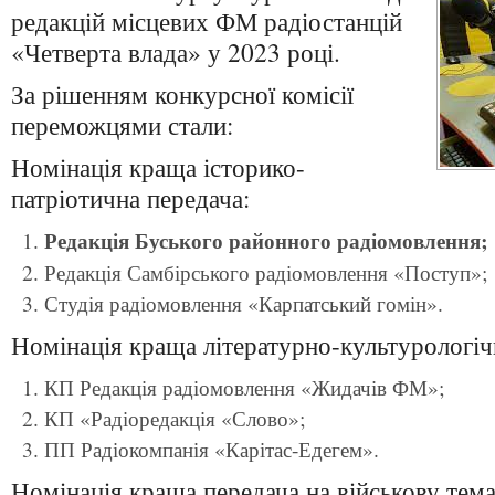
редакцій місцевих ФМ радіостанцій
«Четверта влада» у 2023 році.
За рішенням конкурсної комісії
переможцями стали:
Номінація краща історико-
патріотична передача:
Редакція Буського районного радіомовлення;
Редакція Самбірського радіомовлення «Поступ»;
Студія радіомовлення «Карпатський гомін».
Номінація краща літературно-культурологіч
КП Редакція радіомовлення «Жидачів ФМ»;
КП «Радіоредакція «Слово»;
ПП Радіокомпанія «Карітас-Едегем».
Номінація краща передача на військову тема