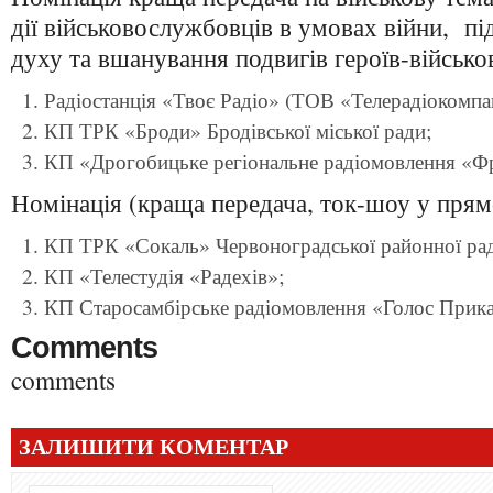
дії військовослужбовців в умовах війни, п
духу та вшанування подвигів героїв-військ
Радіостанція «Твоє Радіо» (ТОВ «Телерадіокомпа
КП ТРК «Броди» Бродівської міської ради;
КП «Дрогобицьке регіональне радіомовлення «Фр
Номінація (краща передача, ток-шоу у прям
КП ТРК «Сокаль» Червоноградської районної ради
КП «Телестудія «Радехів»;
КП Старосамбірське радіомовлення «Голос Прика
Comments
comments
ЗАЛИШИТИ КОМЕНТАР