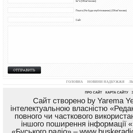
Ім"я (Обов"язково)
Пошта (Не буде опублікованою) (Обов"язково)
Сайт
ГОЛОВНА
НОВИНИ НАДБУЖЖЯ
Л
ПРО САЙТ
КАРТА САЙТУ
Сайт створено by Yarema Ye
інтелектуальною власністю «Редак
повного чи часткового використан
іншого поширення інформації «
«Буського радіо» – www.buskeradio