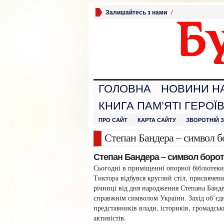
Залишайтесь з нами
/
ГОЛОВНА
НОВИНИ Н
КНИГА ПАМ’ЯТІ ГЕРОЇ
ПРО САЙТ
КАРТА САЙТУ
ЗВОРОТНІЙ 
Степан Бандера – символ б
Степан Бандера – символ борот
Сьогодні в приміщенні опорної бібліотеки
Тиктора відбувся круглий стіл, присвячен
річниці від дня народження Степана Банде
справжнім символом України. Захід об’єд
представників влади, істориків, громадсь
активістів.