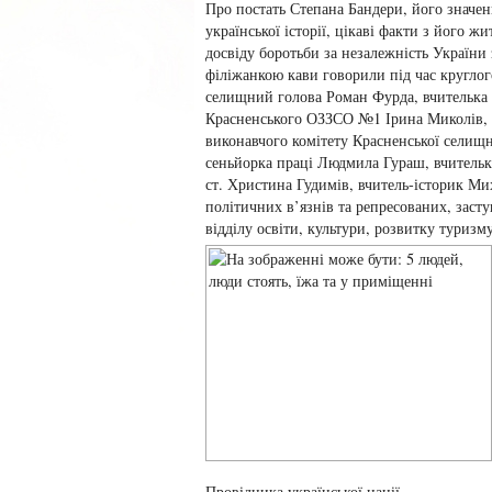
Про постать Степана Бандери, його значен
української історії, цікаві факти з його жи
досвіду боротьби за незалежність України 
філіжанкою кави говорили під час круглог
селищний голова Роман Фурда, вчителька і
Красненського ОЗЗСО №1 Ірина Миколів, 
виконавчого комітету Красненської селищно
сеньйорка праці Людмила Гураш, вчителька
ст. Христина Гудимів, вчитель-історик М
політичних в’язнів та репресованих, зас
відділу освіти, культури, розвитку туризм
Провідника української нації.