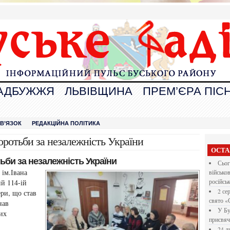
АДБУЖЖЯ
ЛЬВІВЩИНА
ПРЕМ’ЄРА ПІСН
В
ЗВ’ЯЗОК
РЕДАКЦІЙНА ПОЛІТИКА
оротьби за незалежність України
ОСТА
ьби за незалежність України
Сьог
 ім.Івана
військо
ий 114-ій
російсь
2 се
ри, що став
свято «
нав
У Бу
ких
присвяч
24 л