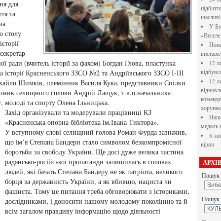
ня для
підбитт
ття та
щасливі
за
У Бу
о столу
«Веселе 
сторії
Пона
секретар
вистав
ї ради (вчитель історії за фахом) Богдан Глова, пластунка
12 л
 історії Красненського ЗЗСО №2 та Андріївського ЗЗСО І-ІІІ
відбувс
12 л
ихайло Шимків, племінник Василя Кука, представники Спілки
відновл
тупник селищного голови Андрій Лащук, т.в.о.начальника
командир
у, молоді та спорту Олена Ільницька.
хорунжо
Захід організували та модерували працівниці КЗ
Наша
«Красненська опорна бібліотека ім.Івана Тиктора».
медаль 
У вступному слові селищний голова Роман Фурда зазначив,
8 ли
що ім’я Степана Бандери стало символом безкомпромісної
вірян
боротьби за свободу України. Ще досі дуже велика частина
радянсько-російської пропаганди залишилась в головах
АРХІ
людей, які бачать Степана Бандеру не як патріота, великого
Пошук 
борця за державність України, а як вбивцю, нациста чи
фашиста. Тому це питання треба обговорювати з істориками,
Пошук у
дослідниками, і доносити нашому молодому поколінню та й
всім загалом правдиву інформацію щодо діяльності