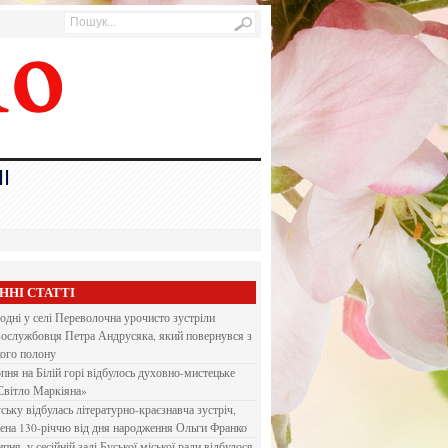
І
ННІ СТАТТІ
одні у селі Переволочна урочисто зустріли
вослужбовця Петра Андрусяка, який повернувся з
кого полону
рпня на Білій горі відбулось духовно-мистецьке
Світло Маркіяна»
ську відбулась літературно-краєзнавча зустріч,
ена 130-річчю від дня народження Ольги Франко
ипня, у сесійній залі Буської міської ради відбулося