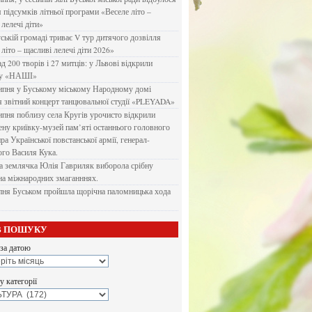
я підсумків літньої програми «Веселе літо –
 лелечі діти»
ській громаді триває V тур дитячого дозвілля
літо – щасливі лелечі діти 2026»
д 200 творів і 27 митців: у Львові відкрили
ку «НАШІ»
ипня у Буському міському Народному домі
я звітний концерт танцювальної студії «PLEYADA»
ипня поблизу села Кругів урочисто відкрили
ену криївку-музей пам’яті останнього головного
а Української повстанської армії, генерал-
го Василя Кука.
 землячка Юлія Гавриляк виборола срібну
на міжнародних змаганннях.
пня Буськом пройшла щорічна паломницька хода
В ПОШУКУ
за датою
 категорії