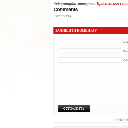
Красненська сели
Інформаційні матеріали
Comments
comments
ЗАЛИШИТИ КОМЕНТАР
Ім"я
Пош
Сай
ГОЛОВН