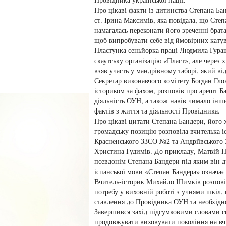
Про цікаві факти із дитинства Степана Ба
ст. Ірина Максимів, яка повідала, що Степа
намагалась переконати його зреченні брата
щоб випробувати себе від ймовірних катув
Пластунка сеньйорка праці Людмила Гураш 
скаутську організацію «Пласт», але через 
взяв участь у мандрівному таборі, який в
Секретар виконавчого комітету Богдан Глов
істориком за фахом, розповів про арешт Б
діяльність ОУН, а також навів чимало інш
фактів з життя та діяльності Провідника.
Про цікаві цитати Степана Бандери, його 
громадську позицію розповіла вчителька іс
Красненського ЗЗСО №2 та Андріївського З
Христина Гудимів. До прикладу, Матвій П
псевдонім Степана Бандери під яким він д
іспанської мови «Степан Бандера» означає
Вчитель-історик Михайло Шимків розпові
потребу у виховній роботі з учнями шкіл,
ставлення до Провідника ОУН та необхідно
Завершився захід підсумковими словами 
продовжувати виховувати покоління на вчи