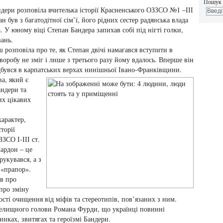
Пошук 
ндери розповіла вчителька історії Красненського ОЗЗСО №1 –ІІІ
н був з багатодітної сім’ї, його рідних сестер радянська влада
. У юному віці Степан Бандера запихав собі під нігті голки,
ань.
розповіла про те, як Степан двічі намагався вступити в
хворобу не зміг і лише з третього разу йому вдалось. Вперше він
ідбувся в карпатських верхах нинішньої Івано-Франківщини.
а, який є
андери та
их цікавих
характер,
торії
ЗСО І-ІІІ ст.
ардон – це
рукувався, а з
 «прапор».
в про
 про зміну
сті очищення від міфів та стереотипів, пов’язаних з ним.
селищного голови Романа Фурди, що українці повинні
нках, звитягах та героїзмі Бандери.