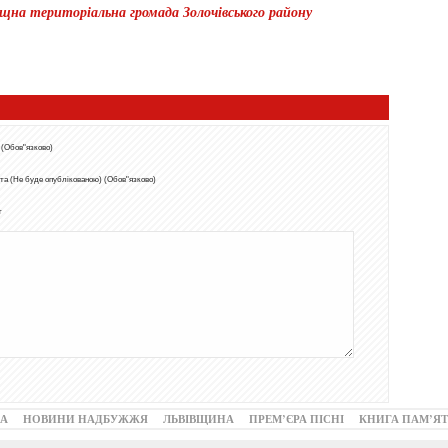
щна територіальна громада Золочівського району
 (Обов"язково)
та (Не буде опублікованою) (Обов"язково)
т
А
НОВИНИ НАДБУЖЖЯ
ЛЬВІВЩИНА
ПРЕМ’ЄРА ПІСНІ
КНИГА ПАМ’ЯТ