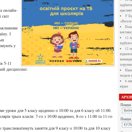
підбитт
а онлайн-
щасливі
 світ
У Бу
«Веселе 
Пона
можливими
вистав
їну. І
12 л
льш
відбувс
ормують у
12 л
відновл
командир
в 5-11
хорунжо
мій дисципліні:
Наша
медаль 
8 ли
вірян
АРХІ
Пошук 
е уроки для 5 класу щоденно о 10:00 та для 6 класу об 11:00.
в трьох класів: 7-го з 10:00 щоденно, 8-го з 11:00 та 11-го
Пошук у
 транслюватимуть заняття для 9 класу о 10:00 та для 10 класу