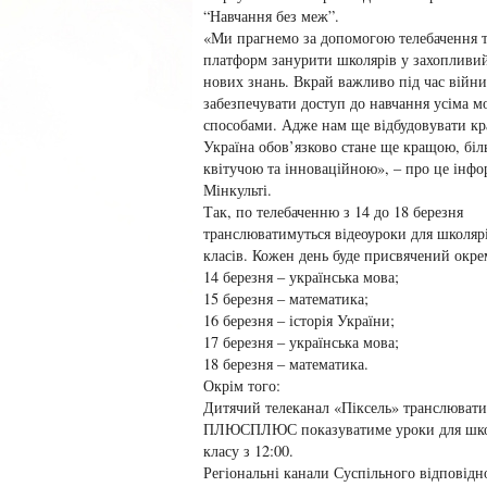
“Навчання без меж”.
«Ми прагнемо за допомогою телебачення т
платформ занурити школярів у захопливий
нових знань. Вкрай важливо під час війни
забезпечувати доступ до навчання усіма 
способами. Адже нам ще відбудовувати кра
Україна обов’язково стане ще кращою, бі
квітучою та інноваційною», – про це інф
Мінкульті.
Так, по телебаченню з 14 до 18 березня
транслюватимуться відеоуроки для школярі
класів. Кожен день буде присвячений окре
14 березня – українська мова;
15 березня – математика;
16 березня – історія України;
17 березня – українська мова;
18 березня – математика.
Окрім того:
Дитячий телеканал «Піксель» транслюватим
ПЛЮСПЛЮС показуватиме уроки для школярі
класу з 12:00.
Регіональні канали Суспільного відповідно