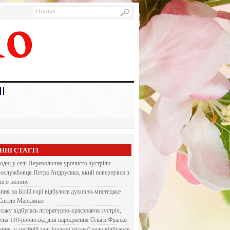
І
ННІ СТАТТІ
одні у селі Переволочна урочисто зустріли
вослужбовця Петра Андрусяка, який повернувся з
кого полону
рпня на Білій горі відбулось духовно-мистецьке
Світло Маркіяна»
ську відбулась літературно-краєзнавча зустріч,
ена 130-річчю від дня народження Ольги Франко
ипня, у сесійній залі Буської міської ради відбулося