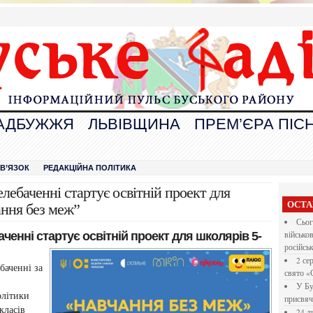
АДБУЖЖЯ
ЛЬВІВЩИНА
ПРЕМ’ЄРА ПІСН
В
ЗВ’ЯЗОК
РЕДАКЦІЙНА ПОЛІТИКА
елебаченні стартує освітній проект для
ОСТА
ання без меж”
Сьог
ченні стартує освітній проект для школярів 5-
військо
російсь
2 се
баченні за
свято «
У Бу
олітики
присвяч
класів
24 л