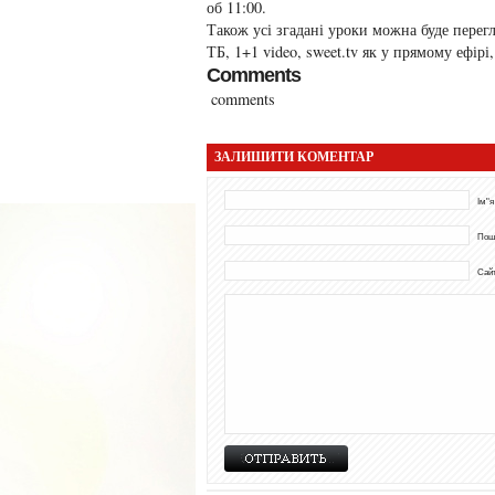
об 11:00.
Також усі згадані уроки можна буде пер
ТБ, 1+1 video, sweet.tv як у прямому ефір
Comments
comments
ЗАЛИШИТИ КОМЕНТАР
Ім"я
Пош
Сай