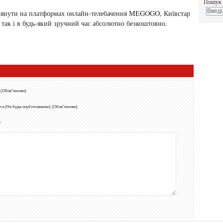
Пошук 
еглянути на платформах онлайн-телебачення MEGOGO, Київстар
і, так і в будь-який зручний час абсолютно безкоштовно.
 (Обов"язково)
та (Не буде опублікованою) (Обов"язково)
т