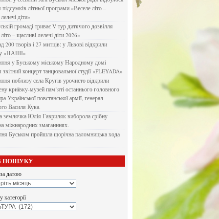
я підсумків літньої програми «Веселе літо –
 лелечі діти»
ській громаді триває V тур дитячого дозвілля
літо – щасливі лелечі діти 2026»
д 200 творів і 27 митців: у Львові відкрили
ку «НАШІ»
ипня у Буському міському Народному домі
я звітний концерт танцювальної студії «PLEYADA»
ипня поблизу села Кругів урочисто відкрили
ену криївку-музей пам’яті останнього головного
а Української повстанської армії, генерал-
го Василя Кука.
 землячка Юлія Гавриляк виборола срібну
на міжнародних змаганннях.
пня Буськом пройшла щорічна паломницька хода
В ПОШУКУ
за датою
 категорії