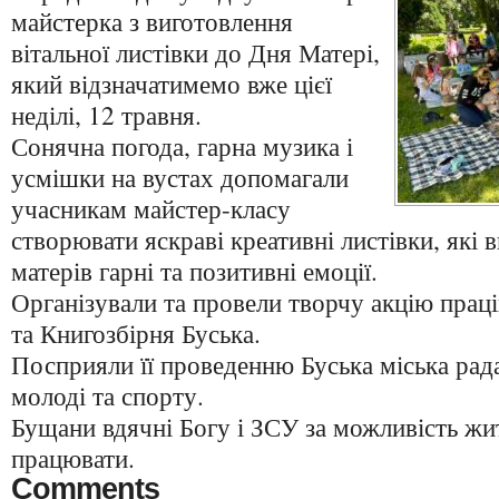
майстерка з виготовлення
вітальної листівки до Дня Матері,
який відзначатимемо вже цієї
неділі, 12 травня.
Сонячна погода, гарна музика і
усмішки на вустах допомагали
учасникам майстер-класу
створювати яскраві креативні листівки, які 
матерів гарні та позитивні емоції.
Організували та провели творчу акцію пра
та Книгозбірня Буська.
Посприяли її проведенню Буська міська рада 
молоді та спорту.
Бущани вдячні Богу і ЗСУ за можливість жит
працювати.
Comments