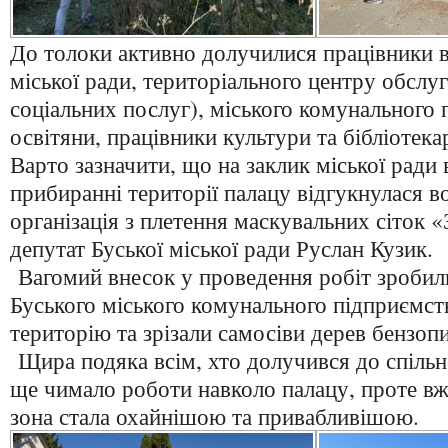
До толоки активно долучилися працівники 
міської ради, територіального центру обслу
соціальних послуг), міського комунального 
освітяни, працівники культури та бібліотекар
Варто зазначити, що на заклик міської ради 
прибиранні території палацу відгукнулася в
організація з плетення маскувальних сіток «
депутат Буської міської ради Руслан Кузик.
Вагомий внесок у проведення робіт зробил
Буського міського комунального підприємст
територію та зрізали самосіви дерев бензоп
Щира подяка всім, хто долучився до спільн
ще чимало роботи навколо палацу, проте вж
зона стала охайнішою та привабливішою.