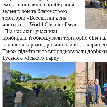
екологічної акції з прибирання
зелених зон та благоустрою
територій «Всесвітній день
чистоти — World Cleanup Day».
Під час акції учасники
прибирали й обкошували територію біля пал
колишніх гаражів, розчищали від захаращень
Також підмітали та впорядковували доріжки 
Буського міського парку.