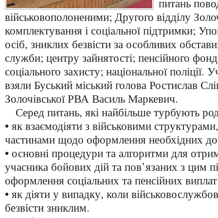
питань пово
військовополоненими; Другого відділу Золо
комплектування і соціальної підтримки; Уп
осіб, зниклих безвісти за особливих обстав
служби; центру зайнятості; пенсійного фонд
соціального захисту; національної поліції. У
взяли Буський міський голова Ростислав Слі
Золочівської РВА Василь Маркевич.
Серед питань, які найбільше турбують род
• як взаємодіяти з військовими структурами
частинами щодо оформлення необхідних до
• основні процедури та алгоритми для отри
учасника бойових дій та пов’язаних з цим пі
оформлення соціальних та пенсійних виплат
• як діяти у випадку, коли військовослужбо
безвісти зниклим.