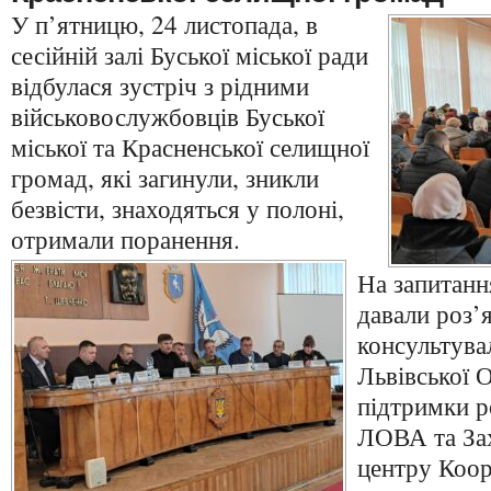
У п’ятницю, 24 листопада, в
сесійній залі Буської міської ради
відбулася зустріч з рідними
військовослужбовців Буської
міської та Красненської селищної
громад, які загинули, зникли
безвісти, знаходяться у полоні,
отримали поранення.
На запитанн
давали роз’
консультува
Львівської 
підтримки р
ЛОВА та Зах
центру Коор