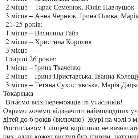
2 місце – Тарас Семенюк, Юлія Павлушок
3 місце – Анна Чернюк, Ірина Олива, Марі
21-25 років:
1 місце – Василина Габа
2 місце – Христина Королик
3 місце – —
Старші 26 років:
1 місце – Ірина Ткаченко
2 місце – Ірина Приставська, Іванна Колещ
3 місце – Тетяна Сухоставська, Марія Дацк
Токарська
Вітаємо всіх переможців та учасників!
Окремо хочемо відзначити наймолодших уч
дітей до 6 років (включно). Журі на чолі з 
Ростиславом Сліпцем вирішило не визначат
них, адже кожен виступ був щирим, натхнен