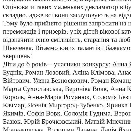
Оцінювати таких маленьких декламаторів б
складно, адже всі вони заслуговують на відз
Тому було прийнято рішення запросити на 
переможців і призерів, усіх дітей вікової кат
відзначити їхню сміливість, старання та люб
Шевченка. Вітаємо юних талантів і бажаємо
звершень!
Діти до 6 років – учасники конкурсу: Анна
Буднік, Роман Лозовий, Аліна Клімова, Анас
Війтович, Уляна Безноскович, Роман Команд
Марта Сухоставська, Вероніка Вовк, Анна 
Король, Анна-Марія Романюк, Соломія Безп
Качмар, Ясенія Миргород-Зубенко, Яринка
Якимів, Софія Вовк, Соломія Гудима, Верон
Базюк, Юрій Брочковський, Матвій Мнечник
Мончаковська, Волошин Дарина, Дарія Яхни