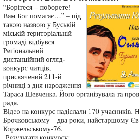
“Борітеся – поборете!
Вам Бог помагає…” – під
такою назвою у Буській
міській територіальній
громаді відбувся
Регіональний
дистанційний огляд-
конкурс читців,
присвячений 211-й
річниці з дня народження
Тараса Шевченка. Його організувала та пров
рада.
Відео на конкурс надіслали 170 учасників
Брочковському – два роки, найстаршому Єв
Коржельському-76.
Результати конкурсу: