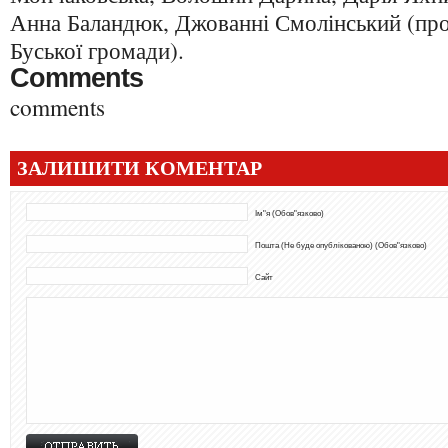
Анна Баландюк, Джованні Смолінський (прож
Буської громади).
Comments
comments
ЗАЛИШИТИ КОМЕНТАР
Ім"я (Обов"язково)
Пошта (Не буде опублікованою) (Обов"язково)
Сайт