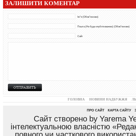
ЗАЛИШИТИ КОМЕНТАР
Ім"я (Обов"язково)
Пошта (Не буде опублікованою) (Обов"язково)
Сайт
ГОЛОВНА
НОВИНИ НАДБУЖЖЯ
Л
ПРО САЙТ
КАРТА САЙТУ
Сайт створено by Yarema Ye
інтелектуальною власністю «Редак
повного чи часткового використан