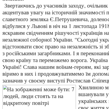
Звертаючись до учасників заходу, очільник
акцентував увагу на історичній значимості 
славетного земляка Є.Петрушевича, доленос
відбулися у Львові в ніч на 1 листопада 191
яскравим свідченням рішучості українців н
незалежної соборної України. “Сьогодні укр
відстоювати своє право на незалежність зі з
з російськими загарбниками. І я переконан
свою країну та переможемо ворога. Україна б
Україні! Слава нашим воїнам-героям, які за
віримо в них і продовжуватимемо їм допомаг
зазначив у своєму виступі Ростислав Сліпец
Хвилиною мо
вшанували у
українських 
своє життя у