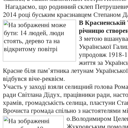
Нагадаємо, що родинний склеп Петрушевич
2014 році буським краєзнавцем Степаном Д
В Красненській 
річницю створе
З метою вшанува
Української Галиц
упродовж 1918-1
життя за Українс
Красне біля пам’ятника летунам Української
відбувся віче-реквієм.
Участь у заході взяли селищний голова Ром
ради Світлана Дідух, працівники ради, наст
храмів, громадськість селища, пластуни Ст
Врочиста громада спільно з настоятелями м
о.Володимиром Целе
Жукровським помолил