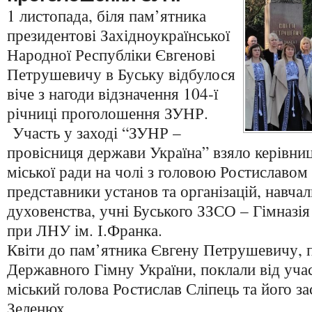
1 листопада, біля пам’ятника
президентові Західноукраїнської
Народної Республіки Євгенові
Петрушевичу в Буську відбулося
віче з нагоди відзначення 104-ї
річниці проголошення ЗУНР.
Участь у заході “ЗУНР –
провісниця держави Україна” взяло керівни
міської ради на чолі з головою Ростиславом
представники установ та організацій, навчал
духовенства, учні Буського ЗЗСО – Гімназі
при ЛНУ ім. І.Франка.
Квіти до пам’ятника Євгену Петрушевичу, 
Державного Гімну України, поклали від уча
міський голова Ростислав Сліпець та його 
Зеленюх.