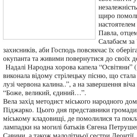
незалежніст
щиро помоли
настоятелем
Павла, отце
Салабаєм за
захисників, аби Господь повсякчас їх оберіг
окупанта та живими повернутися до своїх до
Надалі Народна хорова капела “Освітяни” 
виконала відому стрілецьку пісню, що стал
лузі червона калина..”, а на завершення віча
“Боже, великий, єдиний…”.
Вела захід методист міського народного до
Піджарко. Цього дня представники громади
міському кладовищі, де помолилися та покла
лампадки на могилі батьків Євгена Петруше
Савини, а також малолітньої сестри Леонтії.