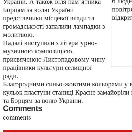
України. А також біля пам’ятника
Борцям за волю України
представники місцевої влади та
громадськості запалили лампадки з
молитвою.
Надалі виступили з літературно-
музичною композицією,
присвяченою Листопадовому чину
працівники культури селищної
ради.
Благородними синьо-жовтими кольорами у в
кульок пластуни станиці Красне замайоріли
та Борцям за волю України.
Comments
comments