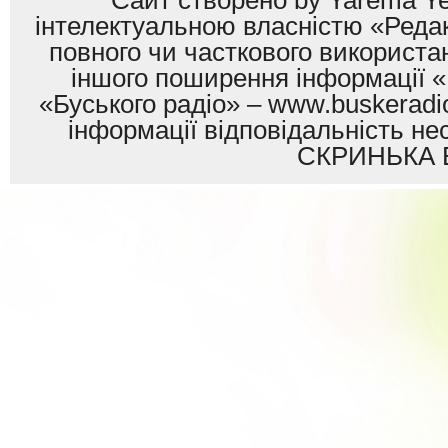
Сайт створено by Yarema Ye
інтелектуальною власністю «Редак
повного чи часткового використан
іншого поширення інформації «
«Буського радіо» – www.buskeradio
інформації відповідальність
СКРИНЬКА 