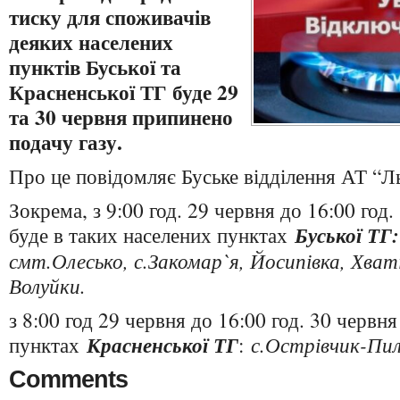
тиску для споживачів
деяких населених
пунктів Буської та
Красненської ТГ буде 29
та 30 червня припинено
подачу газу.
Про це повідомляє Буське відділення АТ “Ль
Зокрема, з 9:00 год. 29 червня до 16:00 год.
буде в таких населених пунктах
Буської ТГ:
смт.Олесько, с.Закомар`я, Йосипівка, Хваті
Волуйки.
з 8:00 год 29 червня до 16:00 год. 30 червн
пунктах
Красненської ТГ
:
с.Острівчик-Пи
Comments