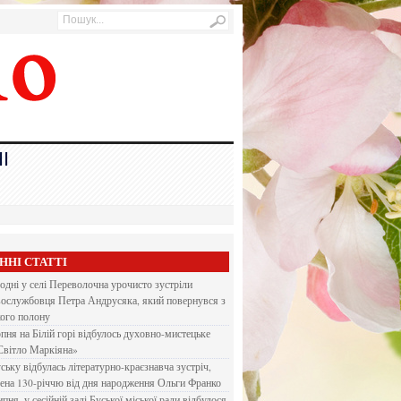
І
ННІ СТАТТІ
одні у селі Переволочна урочисто зустріли
вослужбовця Петра Андрусяка, який повернувся з
кого полону
рпня на Білій горі відбулось духовно-мистецьке
Світло Маркіяна»
ську відбулась літературно-краєзнавча зустріч,
ена 130-річчю від дня народження Ольги Франко
ипня, у сесійній залі Буської міської ради відбулося