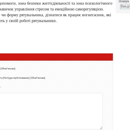
Пошук 
опомоги, зона безпеки життєдіяльності та зона психологічного
навичок управління стресом та емоційною саморегуляцією.
 чи форму рятувальника, дізнатися як працює вогнегасник, які
ть у своїй роботі рятувальники.
 (Обов"язково)
та (Не буде опублікованою) (Обов"язково)
т