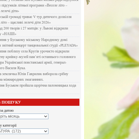
я підсумків літньої програми «Веселе літо –
 лелечі діти»
ській громаді триває V тур дитячого дозвілля
літо – щасливі лелечі діти 2026»
д 200 творів і 27 митців: у Львові відкрили
ку «НАШІ»
ипня у Буському міському Народному домі
я звітний концерт танцювальної студії «PLEYADA»
ипня поблизу села Кругів урочисто відкрили
ену криївку-музей пам’яті останнього головного
а Української повстанської армії, генерал-
го Василя Кука.
 землячка Юлія Гавриляк виборола срібну
на міжнародних змаганннях.
пня Буськом пройшла щорічна паломницька хода
В ПОШУКУ
за датою
 категорії