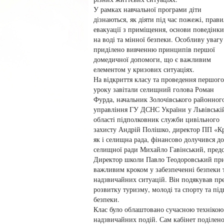
У рамках навчальної програми діти
дізнаються, як діяти під час пожежі, прави
евакуації з приміщення, основи поведінки
на воді та мінної безпеки. Особливу увагу
приділено вивченню принципів першої
домедичної допомоги, що є важливим
елементом у кризових ситуаціях.
На відкриття класу та проведення першого
уроку завітали селищний голова Роман
Фурда, начальник Золочівського районног
управління ГУ ДСНС України у Львівські
області підполковник служби цивільного
захисту Андрій Полішко, директор ПП «Кр
як і селищна рада, фінансово долучився д
селищної ради Михайло Гавінський, пред
Директор школи Павло Теодоровський приві
важливим кроком у забезпеченні безпеки 
надзвичайних ситуацій. Він подякував пр
розвитку туризму, молоді та спорту та пі
безпеки.
Клас було облаштовано сучасною технікою
надзвичайних подій. Сам кабінет поділено 