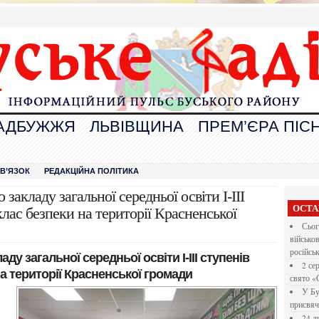
АДБУЖЖЯ
ЛЬВІВЩИНА
ПРЕМ’ЄРА ПІСН
В
ЗВ’ЯЗОК
РЕДАКЦІЙНА ПОЛІТИКА
закладу загальної середньої освіти І-ІІІ
ОСТА
лас безпеки на території Красненської
Сьог
військо
російсь
ду загальної середньої освіти І-ІІІ ступенів
2 се
а території Красненської громади
свято «
У Бу
присвяч
24 л