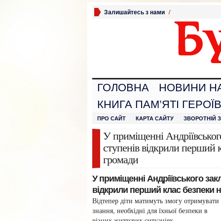
Залишайтесь з нами
/
ГОЛОВНА
НОВИНИ Н
КНИГА ПАМ’ЯТІ ГЕРОЇ
ПРО САЙТ
КАРТА САЙТУ
ЗВОРОТНІЙ 
У приміщенні Андріївського 
ступенів відкрили перший к
громади
У приміщенні Андріївського закла
відкрили перший клас безпеки н
Відтепер діти матимуть змогу отримувати
знання, необхідні для їхньої безпеки в
різних життєвих ситуаціях.