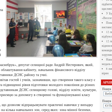
підбитт
щасливі
ла
У Бу
«Веселе 
Пона
вистав
12 л
відбувс
12 л
відновл
о
командир
й
хорунжо
Наша
медаль 
аснебрук», депутат селищної ради Андрій Нестерович, який,
8 ли
о облаштування кабінету, начальник фінансового відділу
вірян
ставники ДСНС району та учні.
тав гостей і учнів, зазначивши, що створення такого класу є
АРХІ
та підвищенні рівня підготовки молодого покоління до різних
Пошук 
едставникам ДСНС селищному голові, відділу освіти, культури,
дприємцю за допомогу в створенні та функціонуванні класу
Пошук у
, що дозволяє відпрацьовувати практичні навички у випадку
на кілька навчальних зон, серед яких: зона мінної безпеки,