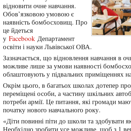
відновити очне навчання.
Обов’язковою умовою є
наявність бомбосховищ. Про
це йдеться
у
Facebook
Департамент
освіти і науки Львівської ОВА.
Зазначається, що відновлення навчання в о
можливе лише за умови наявності бомбосхо
облаштовують у підвальних приміщеннях на
Окрім цього, в багатьох школах дотепер п
переміщені особи, а частину шкільних автоб
потреби армії. Це питання, які громади маю
початку нового навчального року.
«Діти повинні піти до школи та здобувати як
Необхідно зробити усе можливе, щоб з 1 ве