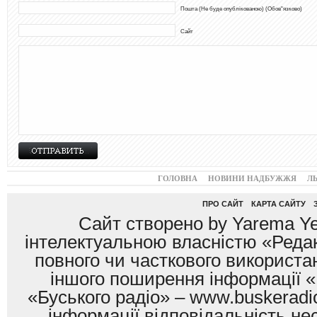
Пошта (Не буде опублікованою) (Обов"язково)
Сайт
ГОЛОВНА
НОВИНИ НАДБУЖЖЯ
Л
ПРО САЙТ
КАРТА САЙТУ
Сайт створено by Yarema Ye
інтелектуальною власністю «Редак
повного чи часткового використан
іншого поширення інформації «
«Буського радіо» – www.buskeradio
інформації відповідальність