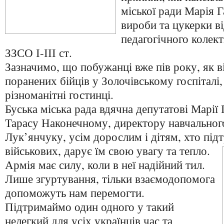
міської ради Марія Г
вироби та цукерки ві
педагогічного колек
ЗЗСО І-ІІІ ст.
Зазначимо, що побужанці вже пів року, як 
поранених бійців у Золочівському госпіталі
різноманітні гостинці.
Буська міська рада вдячна депутатові Марії Г
Тарасу Наконечному, директору навчальног
Лук’янчуку, усім дорослим і дітям, хто пі
військових, дарує їм свою увагу та тепло.
Армія має силу, коли в неї надійний тил.
Лише згуртування, тільки взаємодопомога
допоможуть нам перемогти.
Підтримаймо один одного у такий
нелегкий для усіх українців час та