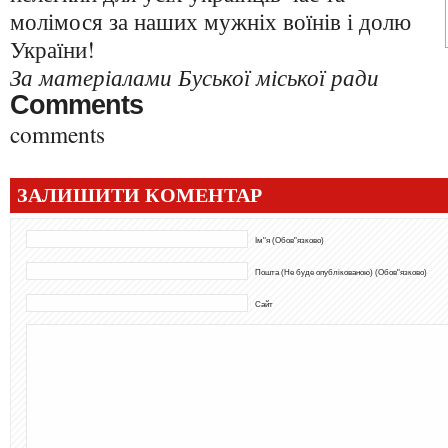
молімося за наших мужніх воїнів і долю
України!
За матеріалами Буської міської ради
Comments
comments
ЗАЛИШИТИ КОМЕНТАР
Ім"я (Обов"язково)
Пошта (Не буде опублікованою) (Обов"язково)
Сайт