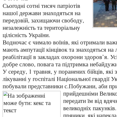
Сьогодні сотні тисяч патріотів
нашої держави знаходяться на
передовій, захищаючи свободу,
незалежність та територіальну
цілісність України.
Водночас є чимало воїнів, які отримали важк
мають ампутації кінцівок та знаходяться на 
реабілітації в закладах охорони здоров’я. Ус
добре слово, повага та підтримка небайдуж
У середу, 1 травня, у поранених бійців, які 
лікуванні у госпіталі Національної гвардії У
побували представники с.Побужани, аби прив
прийдешніми
Велико
передати їм від вдя
великодніх пакунків.
пряники, які напекла