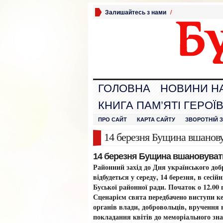
Залишайтесь з нами
/
ГОЛОВНА
НОВИНИ Н
КНИГА ПАМ’ЯТІ ГЕРОЇ
ПРО САЙТ
КАРТА САЙТУ
ЗВОРОТНІЙ 
14 березня Бущина вшанову
14 березня Бущина вшановуват
Районний захід до Дня українського до
відбудеться у середу, 14 березня, в сесійн
Буської районної ради. Початок о 12.00 
Сценарієм свята передбачено виступи к
органів влади, добровольців, вручення 
покладання квітів до меморіального зн