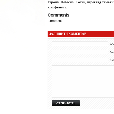
Героям Небесної Сотні, перегляд темати
кінофільму.
Comments
comments
ЗАЛИШИТИ КОМЕНТАР
Ім"я
Пош
Сай