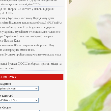
літо – щасливі лелечі діти 2026»
д 200 творів і 27 митців: у Львові відкрили
ку «НАШІ»
ипня у Буському міському Народному домі
я звітний концерт танцювальної студії «PLEYADA»
ипня поблизу села Кругів урочисто відкрили
ену криївку-музей пам’яті останнього головного
а Української повстанської армії, генерал-
го Василя Кука.
 землячка Юлія Гавриляк виборола срібну
на міжнародних змаганннях.
пня Буськом пройшла щорічна паломницька хода
ванці Буської ДЮСШ вибороли призові місця на
аті України.
В ПОШУКУ
за датою
 категорії
у Google