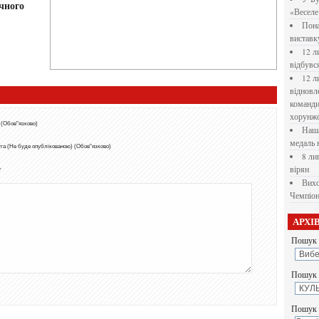
чного
«Веселе 
Пона
вистав
12 л
відбувс
12 л
відновл
командир
хорунжо
 (Обов"язково)
Наша
медаль 
та (Не буде опублікованою) (Обов"язково)
8 ли
вірян
т
Вихо
Чемпіон
АРХІ
Пошук 
Пошук у
Пошук 