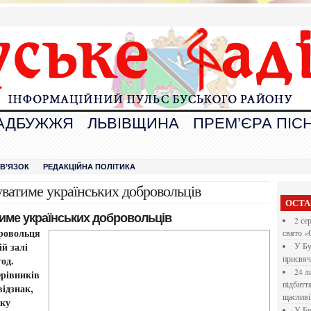
АДБУЖЖЯ
ЛЬВІВЩИНА
ПРЕМ’ЄРА ПІСН
В
ЗВ’ЯЗОК
РЕДАКЦІЙНА ПОЛІТИКА
ватиме українських добровольців
ОСТА
име українських добровольців
2 се
бровольця
свято «
ій залі
У Бу
год.
присвяч
24 л
ерівників
підбитт
відзнак,
щасливі
аку
У Бу