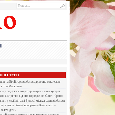
І
ННІ СТАТТІ
рпня на Білій горі відбулось духовно-мистецьке
Світло Маркіяна»
ську відбулась літературно-краєзнавча зустріч,
ена 130-річчю від дня народження Ольги Франко
ипня, у сесійній залі Буської міської ради відбулося
я підсумків літньої програми «Веселе літо –
 лелечі діти»
ській громаді триває V тур дитячого дозвілля