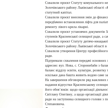
Схвалили проєкт Статуту комунального не
Золочівського району Львівської області «
статутний капітал.
Схвалили проєкт внесення змін до фінанс
передбачено встановлення ліфта для паліа
ремонту лівого крила лікарні.
Схвалили проєкт установчих документів Зад
ступенів Красненської селищної ради, а с
Схвалили проєкт Статуту дитячо-юнацької
Золочівського району Львівської області в 
Схвалили утворення Центру професійного 
ради.
Підтримали схвалення передачі основних з
адресою: вул. Нова, с. Сторонибаби з бал
баланс відділу освіти, культури, розвитку
оскільки дана башта живить водою саме за
На завершення обговорили ряд важливих г
надання відпустки Красненському селищно
його обов’язків: щодо організації діяльн
Світлану Олегівну, а щодо організації дія
ради на заступника селищного голови з 
Степановича.