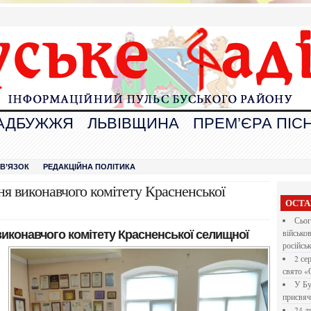
АДБУЖЖЯ
ЛЬВІВЩИНА
ПРЕМ’ЄРА ПІСН
В
ЗВ’ЯЗОК
РЕДАКЦІЙНА ПОЛІТИКА
ння виконавчого комітету Красненської
ОСТА
Сьог
виконавчого комітету Красненської селищної
військо
російсь
2 се
свято «
У Бу
присвяч
24 л