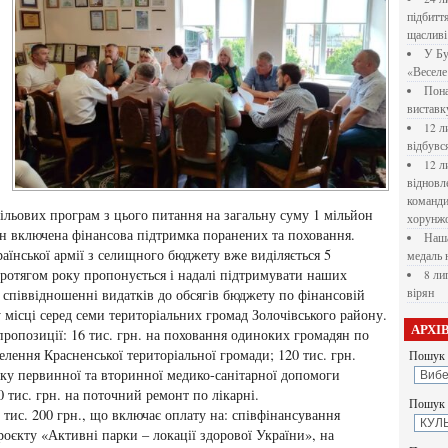
підбитт
щасливі
У Бу
«Веселе 
Пона
вистав
12 л
відбувс
12 л
відновл
командир
ільових програм з цього питання на загальну суму 1 мільйон
хорунжо
ин включена фінансова підтримка поранених та поховання.
Наша
їнської армії з селищного бюджету вже виділяється 5
медаль 
 Протягом року пропонується і надалі підтримувати наших
8 ли
 співвідношенні видатків до обсягів бюджету по фінансовій
вірян
 місці серед семи територіальних громад Золочівського району.
АРХІ
пропозиції: 16 тис. грн. на поховання одиноких громадян по
елення Красненської територіальної громади; 120 тис. грн.
Пошук 
ку первинної та вторинної медико-санітарної допомоги
тис. грн. на поточний ремонт по лікарні.
Пошук у
 тис. 200 грн., що включає оплату на: співфінансування
проєкту «Активні парки – локації здорової України», на