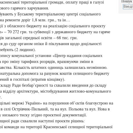
Пошук 
сненської територіальної громади, оплату праці в галузі
зового гарячого харчування.
увають у Буському територіальному центрі соціального
на ремонти доріг 1,8 млн. грн., та ін…
ї з обласного бюджету на реалізацію соціального проєкту
» – 70 272 грн. та субвенції з державного бюджету на гаряче
в загальної середньої освіти – 68 тис. грн.
я до суду органом опіки й піклування щодо доцільності
ребують (2 людини).
озпису комунальної установи «Центр надання соціальних
а про зміну тарифних розрядів, враховуючи зміни в
авства. Кількість штатних одиниць залишилась незмінною.
а натуральна допомога за рахунок коштів селищного бюджету
ений в госпіталі (втратив кінцівку).
 складу Ради безбар’єрності та схвалили введення до складу
та відділу архітектури, містобудування житлово-комунального
.
одільні мережі України» на порушення об’єктів благоустрою на
в селі Острівчик-Пильний, та на вул. Польова та вул. Нова в
у низького тиску згідно проєктної документації.
лищної ради схвалили наступні проєкти рішень:
ї команди на території Красненської селищної територіальної