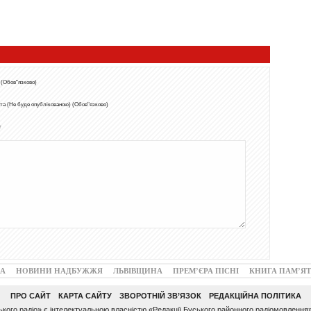
 (Обов"язково)
та (Не буде опублікованою) (Обов"язково)
т
А
НОВИНИ НАДБУЖЖЯ
ЛЬВІВЩИНА
ПРЕМ’ЄРА ПІСНІ
КНИГА ПАМ’ЯТ
ПРО САЙТ
КАРТА САЙТУ
ЗВОРОТНІЙ ЗВ’ЯЗОК
РЕДАКЦІЙНА ПОЛІТИКА
ого радіо» є інтелектуальною власністю «Редакції Буського районного радіомовлення»