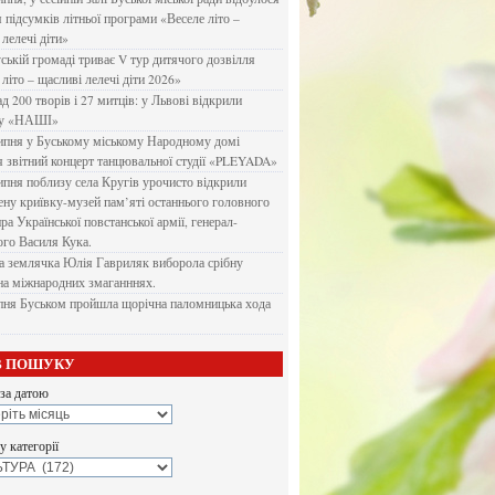
я підсумків літньої програми «Веселе літо –
 лелечі діти»
ській громаді триває V тур дитячого дозвілля
літо – щасливі лелечі діти 2026»
д 200 творів і 27 митців: у Львові відкрили
ку «НАШІ»
ипня у Буському міському Народному домі
я звітний концерт танцювальної студії «PLEYADA»
ипня поблизу села Кругів урочисто відкрили
ену криївку-музей пам’яті останнього головного
а Української повстанської армії, генерал-
го Василя Кука.
 землячка Юлія Гавриляк виборола срібну
на міжнародних змаганннях.
пня Буськом пройшла щорічна паломницька хода
В ПОШУКУ
за датою
 категорії