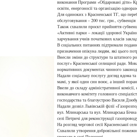
виконання Програми «Обдаровані діти» Кра
освіти, енергоносії та організацію однора
Для одиноких з Красненської ТГ, що переб
обслуговування – 200 тис. грн., субвенція 
Також схвалили проєкт прийняття субвенці
«Активні парки – локації здорової України
харчування учнів початкових класів закладі
В соціальних питаннях підтримали поданн
призначення опікуна людям, які цього пот
Внесли зміни до структури та штатного р
послуг» Красненської селищної ради. Мов
нормативних документах чинного законод
Надали соціальну послугу догляд вдома т
мамі, у якої один син воює, а інший поран
Ввели до складу адміністративної комісії,
виконавчого комітету головного спеціаліс
господарства та благоустрою Василя Дзюбу
Надали дозвіл Львівській філії «Газорозп
вул. Млинарська та вул. Млинарська Бічна 
селі Петричі для реконструкції газопровод
На розгляд чергової сесії Красненської се
Схвалили утворення добровільної пожежно
громади в селі Полоничі.