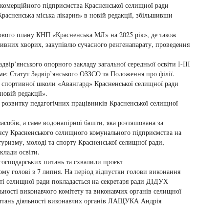
комерційного підприємства Красненської селищної ради
Красненська міська лікарня» в новій редакції, збільшивши
ового плану КНП «Красненська МЛ» на 2025 рік», де також
тивних хворих, закупівлю сучасного ренгенапарату, проведення
вір’янського опорного закладу загальної середньої освіти І-ІІІ
аме: Статут Задвір’янського ОЗЗСО та Положення про філії.
 спортивної школи «Авангард» Красненської селищної ради
новій редакції».
розвитку педагогічних працівників Красненської селищної
асобів, а саме водонапірної башти, яка розташована за
ансу Красненського селищного комунального підприємства на
 туризму, молоді та спорту Красненської селищної ради,
клади освіти.
осподарських питань та схвалили проєкт
му голові з 7 липня. На період відпустки голови виконання
ості селищної ради покладається на секретаря ради ДІДУХ
льності виконавчого комітету та виконавчих органів селищної
питань діяльності виконавчих органів ЛАЩУКА Андрія