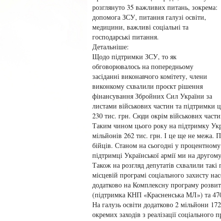
розглянуто 35 важливих питань, зокрема:
допомога ЗСУ, питання галузі освіти,
медицини, важливі соціальні та
господарські питання.
Детальніше:
Щодо підтримки ЗСУ, то як
обговорювалось на попередньому
засіданні виконавчого комітету, члени
виконкому схвалили проєкт рішення
фінансування Збройних Сил України за
листами військових частин та підтримки ц
230 тис. грн. Сюди окрім військових част
Таким чином цього року на підтримку Укра
мільйонів 262 тис. грн. І це ще не межа.
бійців. Станом на сьогодні у процентному
підтримці Української армії ми на другому
Також на розгляд депутатів схвалили такі 
місцевій програмі соціального захисту нас
додатково на Комплексну програму розвит
(підтримка КНП «Красненська МЛ») та 470 
На галузь освіти додатково 2 мільйони 172
окремих заходів з реалізації соціального 