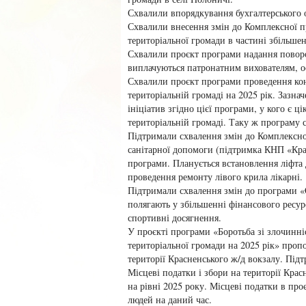
Схвалили впорядкування бухгалтерського 
Схвалили внесення змін до Комплексної п
територіальної громади в частині збільше
Схвалили проєкт програми надання поворо
виплачуються патронатним вихователям, ос
Схвалили проєкт програми проведення кон
територіальній громаді на 2025 рік. Зазна
ініціатив згідно цієї програми, у кого є ц
територіальній громаді. Таку ж програму с
Підтримали схвалення змін до Комплексно
санітарної допомоги (підтримка КНП «Кра
програми. Планується встановлення ліфта 
проведення ремонту лівого крила лікарні.
Підтримали схвалення змін до програми «О
полягають у збільшенні фінансового ресу
спортивні досягнення.
У проєкті програми «Боротьба зі злочинні
територіальної громади на 2025 рік» проп
території Красненського ж/д вокзалу. Під
Місцеві податки і збори на території Крас
на рівні 2025 року. Місцеві податки в пр
людей на даний час.