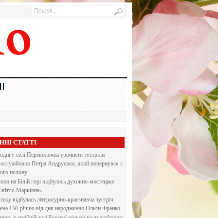
І
ННІ СТАТТІ
одні у селі Переволочна урочисто зустріли
вослужбовця Петра Андрусяка, який повернувся з
кого полону
рпня на Білій горі відбулось духовно-мистецьке
Світло Маркіяна»
ську відбулась літературно-краєзнавча зустріч,
ена 130-річчю від дня народження Ольги Франко
ипня, у сесійній залі Буської міської ради відбулося