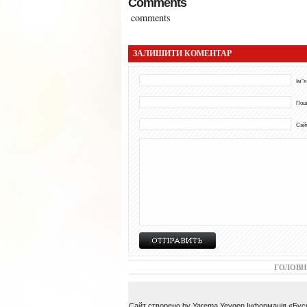
Comments
comments
ЗАЛИШИТИ КОМЕНТАР
Ім"я
Пош
Сай
ГОЛОВН
Сайт створено by Yarema Yevgen Інформація «Буськ