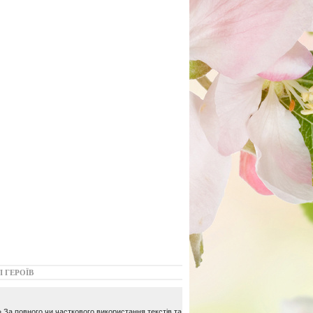
І ГЕРОЇВ
 За повного чи часткового використання текстів та