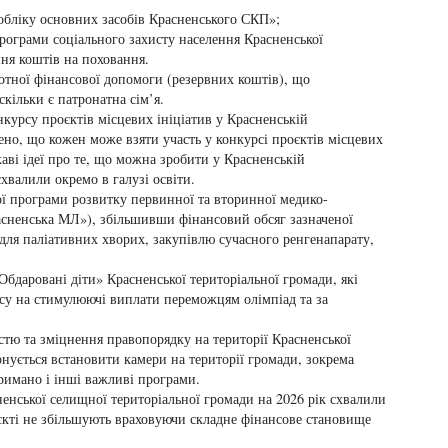
обліку основних засобів Красненського СКП»;
рограми соціального захисту населення Красненської
ння коштів на поховання.
тної фінансової допомоги (резервних коштів), що
кільки є патронатна сім’я.
курсу проєктів місцевих ініціатив у Красненській
чено, що кожен може взяти участь у конкурсі проєктів місцевих
ікаві ідеї про те, що можна зробити у Красненській
хвалили окремо в галузі освіти.
ї програми розвитку первинної та вторинної медико-
сненська МЛ»), збільшивши фінансовий обсяг зазначеної
для паліативних хворих, закупівлю сучасного ренгенапарату,
бдаровані діти» Красненської територіальної громади, які
рсу на стимулюючі виплати переможцям олімпіад та за
стю та зміцнення правопорядку на території Красненської
онується встановити камери на території громади, зокрема
тримано і інші важливі програми.
ненської селищної територіальної громади на 2026 рік схвалили
оєкті не збільшують враховуючи складне фінансове становище