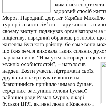
займатися спортом та 
здоровий спосіб житт
Мороз. Народний депутат України Михайло 
турнір із своєю сім’єю – дружиною та син
своєму виступі подякував організаторам за 
ініціативу, народний обранець розповів, що
жителям Буського району, бо саме вони мо
що їхня земля виховала таких сильних духо
паралімпійців. “Нам усім насправді є ще чо
мужніх
особистостей”, – наголосив
нардеп. Взяти участь, підтримати своїх
друзів та пожертвувати кошти на
благочинність прийшло чимало бущан,
серед них: заступник голови Буської
районної ради Роман Фурда, лікарі
буської ЦРЛ, активні люди з Красного і