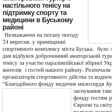
настільного тенісу на
підтримку спорту та
медицини в Буському
районі
Незважаючи на погану погоду
24 вересня, у приміщенні
спортивного комплексу міста Буська, було 
дня відбувся доброчинний аматорський турн
тенісу за участю паралімпійської збірної Ук
жителів і гостей нашого району. Розпочали з
організаторів спортивного дійства та водноч
“Благодійного фонду медичне милосердя Бу
заснування так
фонду гостям р
Європи та світу
володар золотої