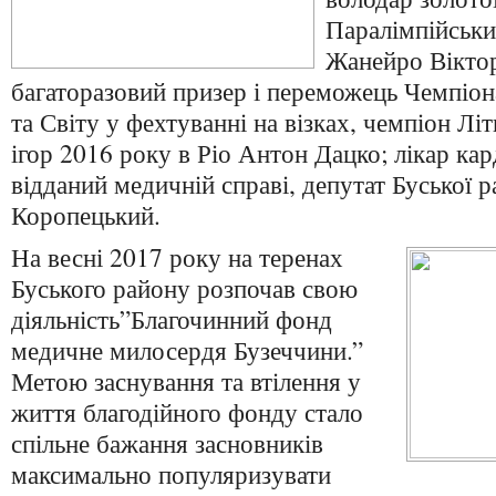
Паралімпійських
Жанейро Віктор
багаторазовий призер і переможець Чемпіон
та Світу у фехтуванні на візках, чемпіон Лі
ігор 2016 року в Ріо Антон Дацко; лікар ка
відданий медичній справі, депутат Буської 
Коропецький.
На весні 2017 року на теренах
Буського району розпочав свою
діяльність”Благочинний фонд
медичне милосердя Бузеччини.”
Метою заснування та втілення у
життя благодійного фонду стало
спільне бажання засновників
максимально популяризувати