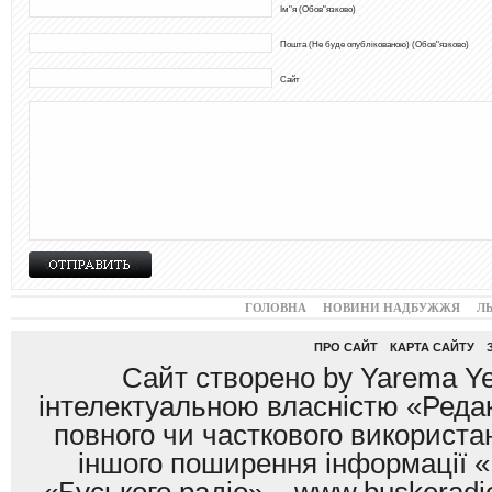
Ім"я (Обов"язково)
Пошта (Не буде опублікованою) (Обов"язково)
Сайт
ГОЛОВНА
НОВИНИ НАДБУЖЖЯ
Л
ПРО САЙТ
КАРТА САЙТУ
Сайт створено by Yarema Ye
інтелектуальною власністю «Редак
повного чи часткового використан
іншого поширення інформації «