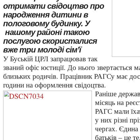
отримати свідоцтво про
народження дитини в
пологовому будинку. У
нашому районі такою
послугою скористалися
вже три молоді сім’ї
У Буській ЦРЛ запрацював так
званий офіс юстиції. До нього звертається ма
близьких родичів. Працівник РАГСу має дос
години на оформлення свідоцтва.
Раніше держав
місяць на реє
РАГС мали їхат
у них різні пр
чергах. Єдина
батьків – це т