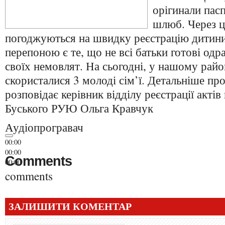
орігинали пасп
шлюб. Через це
погоджуються на швидку реєстрацію дитин
перепоною є те, що не всі батьки готові одр
своїх немовлят. На сьогодні, у нашому рай
скористалися 3 молоді сім’ї. Детальніше пр
розповідає керівник відділу реєстрації актів
Буського РУЮ Ольга Кравчук
Аудіопрогравач
00:00
00:00
Comments
00:00
comments
ЗАЛИШИТИ КОМЕНТАР