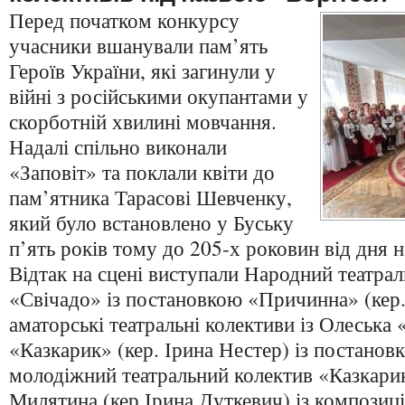
Перед початком конкурсу
учасники вшанували пам’ять
Героїв України, які загинули у
війні з російськими окупантами у
скорботній хвилині мовчання.
Надалі спільно виконали
«Заповіт» та поклали квіти до
пам’ятника Тарасові Шевченку,
який було встановлено у Буську
п’ять років тому до 205-х роковин від дня 
Відтак на сцені виступали Народний театра
«Свічадо» із постановкою «Причинна» (кер
аматорські театральні колективи із Олеська
«Казкарик» (кер. Ірина Нестер) із постанов
молодіжний театральний колектив «Казкарик
Милятина (кер.Ірина Дуткевич) із композиц