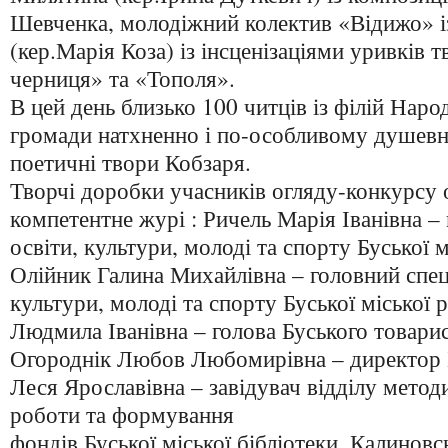
Шевченка, молодіжний колектив «Відижо» 
(кер.Марія Коза) із інсценізаціями уривків 
черниця» та «Тополя».
В цей день близько 100 читців із філій Нар
громади натхненно і по-особливому душев
поетичні твори Кобзаря.
Творчі доробки учасників огляду-конкурсу
компетентне журі : Ричель Марія Іванівна – 
освіти, культури, молоді та спорту Буської м
Олійник Галина Михайлівна – головний спеці
культури, молоді та спорту Буської міської 
Людмила Іванівна – голова Буського товари
Огороднік Любов Любомирівна – директор
Леся Ярославівна – завідувач відділу метод
роботи та формування
фондів Буської міської бібліотеки, Калиновс