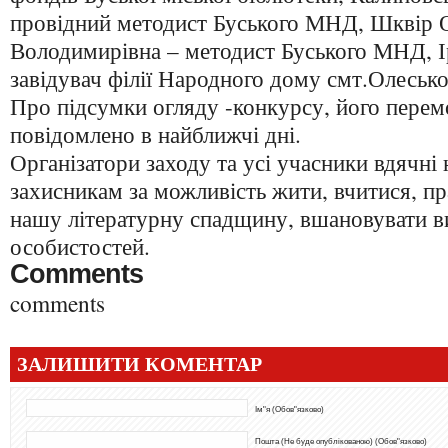
провідний методист Буського МНД, Шквір 
Володимирівна – методист Буського МНД, І
завідувач філії Народного дому смт.Олесько
Про підсумки огляду -конкурсу, його перем
повідомлено в найближчі дні.
Організатори заходу та усі учасники вдячн
захисникам за можливість жити, вчитися, п
нашу літературну спадщину, вшановувати в
особистостей.
Comments
comments
ЗАЛИШИТИ КОМЕНТАР
Ім"я (Обов"язково)
Пошта (Не буде опублікованою) (Обов"язково)