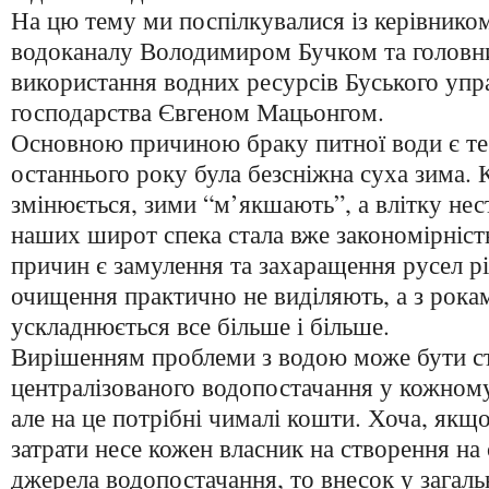
На цю тему ми поспілкувалися із керівнико
водоканалу Володимиром Бучком та головн
використання водних ресурсів Буського упр
господарства Євгеном Мацьонгом.
Основною причиною браку питної води є те
останнього року була безсніжна суха зима. К
змінюється, зими “м’якшають”, а влітку не
наших широт спека стала вже закономірніст
причин є замулення та захаращення русел р
очищення практично не виділяють, а з рока
ускладнюється все більше і більше.
Вирішенням проблеми з водою може бути с
централізованого водопостачання у кожному
але на це потрібні чималі кошти. Хоча, якщо
затрати несе кожен власник на створення на 
джерела водопостачання, то внесок у загаль