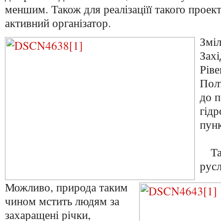
меншим. Також для реалізаціїї такого проект
активний організатор.
Зміл
Захі
Ріве
Полт
до п
гід
пун
Так
русл
Можливо, природа таким
чином мстить людям за
захаращені річки,