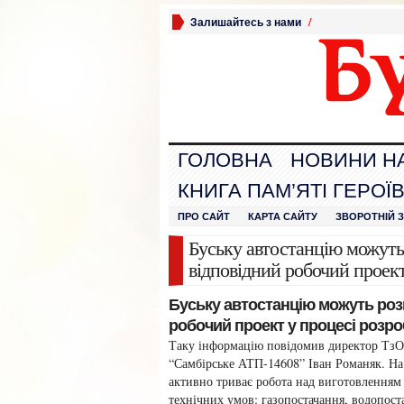
Залишайтесь з нами
/
ГОЛОВНА
НОВИНИ Н
КНИГА ПАМ’ЯТІ ГЕРОЇ
ПРО САЙТ
КАРТА САЙТУ
ЗВОРОТНІЙ 
Буську автостанцію можуть 
відповідний робочий проект
Буську автостанцію можуть розп
робочий проект у процесі розро
Таку інформацію повідомив директор Тз
“Самбірське АТП-14608” Іван Романяк. На
активно триває робота над виготовленням
технічних умов: газопостачання, водопост