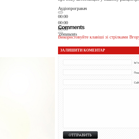
Аудіопрогравач
00:00
00:00
Comments
00:00
comments
Використовуйте клавіші зі стрілками Вгор
ЗАЛИШИТИ КОМЕНТАР
Ім"я
Пош
Сай