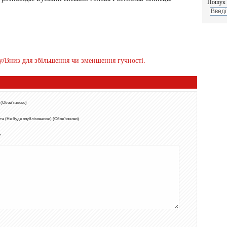
Пошук 
у/Вниз для збільшення чи зменшення гучності.
 (Обов"язково)
та (Не буде опублікованою) (Обов"язково)
т