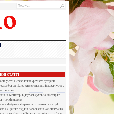
І
ННІ СТАТТІ
одні у селі Переволочна урочисто зустріли
вослужбовця Петра Андрусяка, який повернувся з
кого полону
рпня на Білій горі відбулось духовно-мистецьке
Світло Маркіяна»
ську відбулась літературно-краєзнавча зустріч,
ена 130-річчю від дня народження Ольги Франко
ипня, у сесійній залі Буської міської ради відбулося