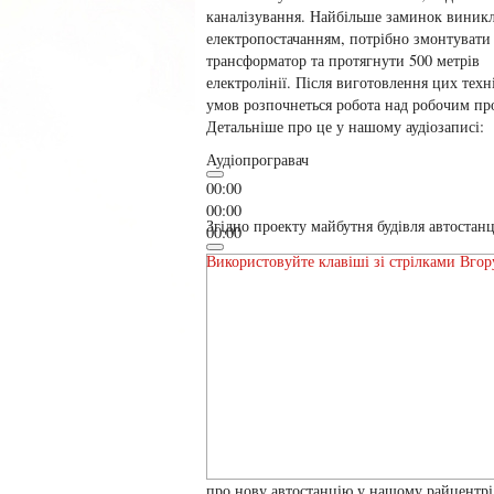
каналізування. Найбільше заминок виникл
електропостачанням, потрібно змонтувати
трансформатор та протягнути 500 метрів
електролінії. Після виготовлення цих тех
умов розпочнеться робота над робочим п
Детальніше про це у нашому аудіозаписі:
Аудіопрогравач
00:00
00:00
Згідно проекту майбутня будівля автостанц
00:00
Використовуйте клавіші зі стрілками Вгор
про нову автостанцію у нашому райцентрі 