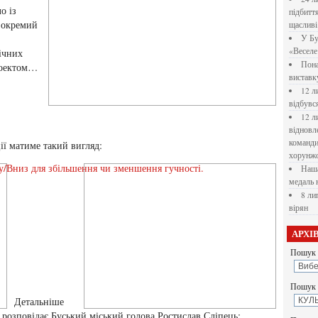
о із
підбитт
 окремий
щасливі
У Бу
«Веселе 
нічних
Пона
роектом…
вистав
12 л
відбувс
12 л
відновл
командир
ії матиме такий вигляд:
хорунжо
у/Вниз для збільшення чи зменшення гучності.
Наша
медаль 
8 ли
вірян
АРХІ
Пошук 
Пошук у
Детальніше
розповідає Буський міський голова Ростислав Сліпець: