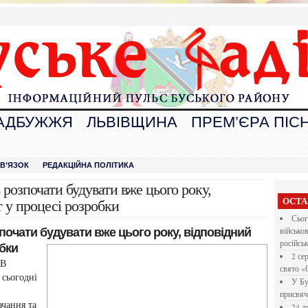
АДБУЖЖЯ
ЛЬВІВЩИНА
ПРЕМ’ЄРА ПІСН
В
ЗВ’ЯЗОК
РЕДАКЦІЙНА ПОЛІТИКА
розпочати будувати вже цього року,
ОСТА
 у процесі розробки
Сьог
очати будувати вже цього року, відповідний
військо
російсь
бки
2 се
ОВ
свято «
 сьогодні
У Бу
присвяч
ачання та
24 л