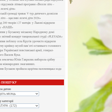
я підсумків літньої програми «Веселе літо –
 лелечі діти»
ській громаді триває V тур дитячого дозвілля
літо – щасливі лелечі діти 2026»
д 200 творів і 27 митців: у Львові відкрили
ку «НАШІ»
ипня у Буському міському Народному домі
я звітний концерт танцювальної студії «PLEYADA»
ипня поблизу села Кругів урочисто відкрили
ену криївку-музей пам’яті останнього головного
а Української повстанської армії, генерал-
го Василя Кука.
 землячка Юлія Гавриляк виборола срібну
на міжнародних змаганннях.
пня Буськом пройшла щорічна паломницька хода
В ПОШУКУ
за датою
 категорії