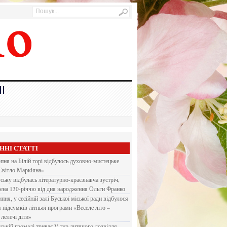
І
ННІ СТАТТІ
рпня на Білій горі відбулось духовно-мистецьке
Світло Маркіяна»
ську відбулась літературно-краєзнавча зустріч,
ена 130-річчю від дня народження Ольги Франко
ипня, у сесійній залі Буської міської ради відбулося
я підсумків літньої програми «Веселе літо –
 лелечі діти»
ській громаді триває V тур дитячого дозвілля