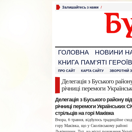
Залишайтесь з нами
/
ГОЛОВНА
НОВИНИ Н
КНИГА ПАМ’ЯТІ ГЕРОЇ
ПРО САЙТ
КАРТА САЙТУ
ЗВОРОТНІЙ 
Делегація з Буського району
річниці перемоги Українськ
Делегація з Буського району від
річниці перемоги Українських С
стрільців на горі Маківка
Вчора, 6 травня, відбулось традиційне схо
гору Маківка, що у Сколівському районі
Львівщини. Тут, на місці поховання Укра