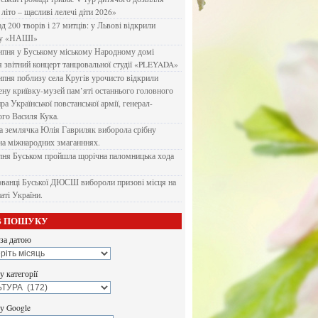
літо – щасливі лелечі діти 2026»
д 200 творів і 27 митців: у Львові відкрили
ку «НАШІ»
ипня у Буському міському Народному домі
я звітний концерт танцювальної студії «PLEYADA»
ипня поблизу села Кругів урочисто відкрили
ену криївку-музей пам’яті останнього головного
а Української повстанської армії, генерал-
го Василя Кука.
 землячка Юлія Гавриляк виборола срібну
на міжнародних змаганннях.
пня Буськом пройшла щорічна паломницька хода
ванці Буської ДЮСШ вибороли призові місця на
аті України.
В ПОШУКУ
за датою
 категорії
у Google