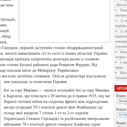
пам’ятне
«Веселе 
Пона
вистав
трільців,
12 л
тами,
відбувс
зацій,
12 л
 бійці
відновл
онів,
командир
хорунжо
др Ганущин, перший заступник голови облдержадміністрації
Наша
и, жителі навколишніх сіл та гості із інших областей України.
медаль 
ільців приїхала патріотична делегація разом із головою
8 ли
ком голови Буської районної ради Романом Фурдою. Від
вірян
ади поклали квіти до Меморіалу Українських
Вихо
а могилах загиблих січовиків. Опісля
душпастирі відслужили
Чемпіон
чин панахиди за полеглими Героями
АРХІ
Бої за гору Маківка — запеклі позиційні бої за гору Маківка
в Карпатах, що точилися з 29 квітня до 4 травня 1915, під час
Пошук 
Першої світової війни на східному фронті між підрозділами
австро-угорської 55-ї піхотної дивізії фон Фляйшнера (до
Пошук у
складу якої входили 7 сотень 1-го та 2-го куренів
Українських Січових Стрільців) та російськими імперськими
Пошук 
військами 78-ї піхотної дивізії генерала Альфтана задля