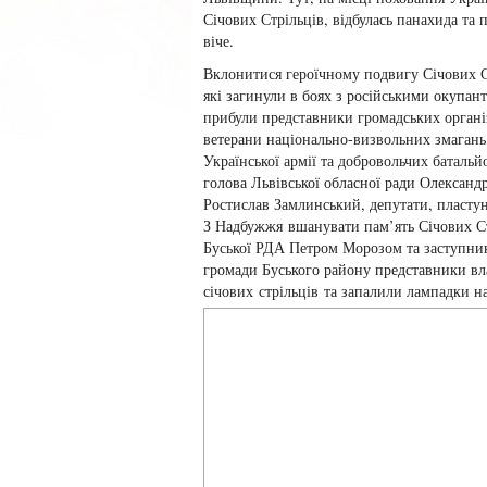
Січових Стрільців, відбулась панахида та 
віче.
Вклонитися героїчному подвигу Січових С
які загинули в боях з російськими окупан
прибули представники громадських органі
ветерани національно-визвольних змагань,
Української армії та добровольчих батальй
голова Львівської обласної ради Олексан
Ростислав Замлинський, депутати, пластун
З Надбужжя вшанувати пам’ять Січових Стр
Буської РДА Петром Морозом та заступни
громади Буського району представники вл
січових стрільців та запалили лампадки н