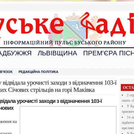
АДБУЖЖЯ
ЛЬВІВЩИНА
ПРЕМ’ЄРА ПІСН
В
ЗВ’ЯЗОК
РЕДАКЦІЙНА ПОЛІТИКА
 відвідала урочисті заходи з відзначення 103-ї
ОСТА
их Січових стрільців на горі Маківка
2 се
відала урочисті заходи з відзначення 103-ї
свято «
У Бу
ічових
присвяч
24 л
дження на
підбитт
щасливі
їнських
У Бу