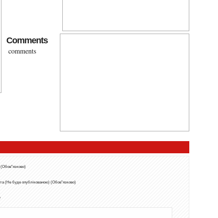
Comments
comments
 (Обов"язково)
та (Не буде опублікованою) (Обов"язково)
т