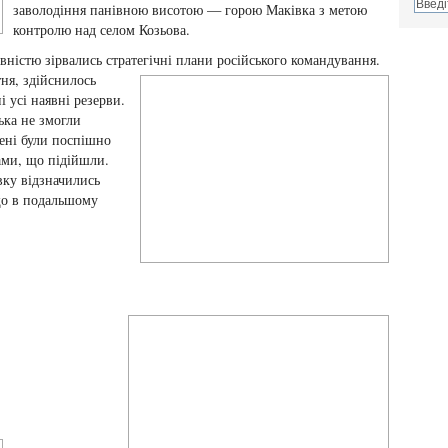
заволодіння панівною висотою — горою Маківка з метою
контролю над селом Козьова.
вністю зірвались стратегічні плани російського командування.
ня, здійснилось
 усі наявні резерви.
ька не змогли
ені були поспішно
ами, що підійшли.
вку відзначились
що в подальшому