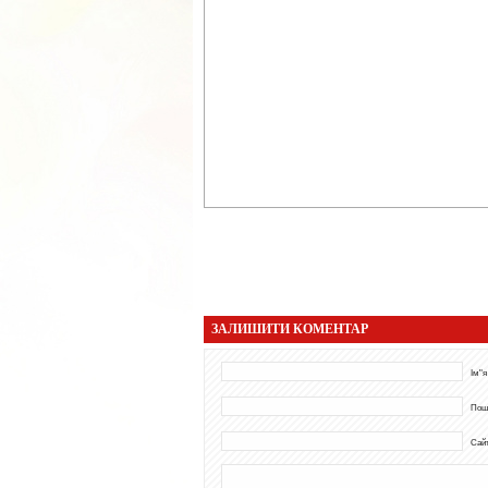
ЗАЛИШИТИ КОМЕНТАР
Ім"я
Пош
Сай