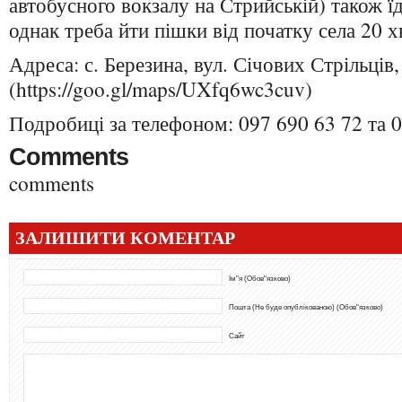
автобусного вокзалу на Стрийській) також їд
однак треба йти пішки від початку села 20 х
Адреса: с. Березина, вул. Січових Стрільців,
(https://goo.gl/maps/UXfq6wc3cuv)
Подробиці за телефоном: 097 690 63 72 та 0
Comments
comments
ЗАЛИШИТИ КОМЕНТАР
Ім"я (Обов"язково)
Пошта (Не буде опублікованою) (Обов"язково)
Сайт