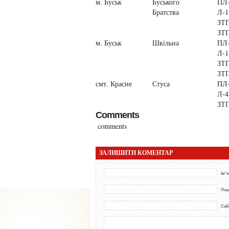
м. Буськ
Буського
ПЛ
Братства
Л-1
ЗТП
ЗТП
м. Буськ
Шкільна
ПЛ
Л-1
ЗТП
ЗТП
смт. Красне
Стуса
ПЛ-
Л-4
ЗТП
Comments
comments
ЗАЛИШИТИ КОМЕНТАР
Ім"я
Пош
Сай