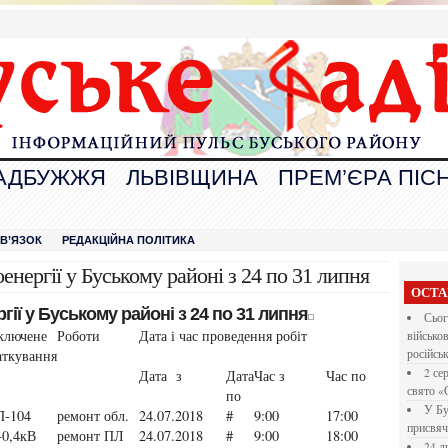
АДБУЖЖЯ
ЛЬВІВЩИНА
ПРЕМ’ЄРА ПІСН
В
ЗВ’ЯЗОК
РЕДАКЦІЙНА ПОЛІТИКА
енергії у Буському районі з 24 по 31 липня
ОСТА
ії у Буському районі з 24 по 31 липня
Сьог
ключене
Роботи
Дата і час проведення робіт
військо
аткування
російсь
2 се
Дата з
Дата
Час з
Час по
свято «
по
У Бу
П-104
ремонт обл.
24.07.2018
#
9:00
17:00
присвяч
0,4кВ
ремонт ПЛ
24.07.2018
#
9:00
18:00
24 л