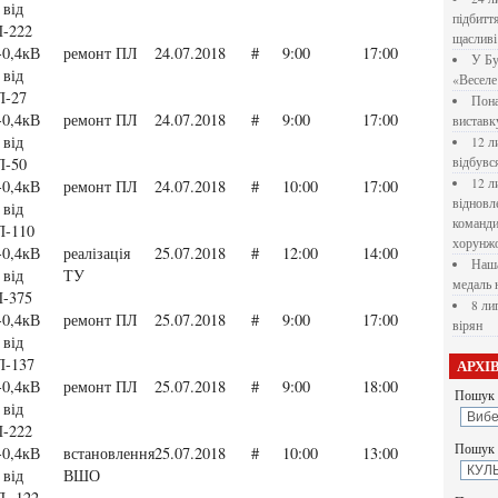
 від
підбитт
-222
щасливі
0,4кВ
ремонт ПЛ
24.07.2018
#
9:00
17:00
У Бу
 від
«Веселе 
П-27
Пона
0,4кВ
ремонт ПЛ
24.07.2018
#
9:00
17:00
вистав
 від
12 л
П-50
відбувс
12 л
0,4кВ
ремонт ПЛ
24.07.2018
#
10:00
17:00
відновл
 від
командир
П-110
хорунжо
0,4кВ
реалізація
25.07.2018
#
12:00
14:00
Наша
 від
ТУ
медаль 
-375
8 ли
0,4кВ
ремонт ПЛ
25.07.2018
#
9:00
17:00
вірян
 від
П-137
АРХІ
0,4кВ
ремонт ПЛ
25.07.2018
#
9:00
18:00
Пошук 
 від
-222
Пошук у
0,4кВ
встановлення
25.07.2018
#
10:00
13:00
 від
ВШО
- 122