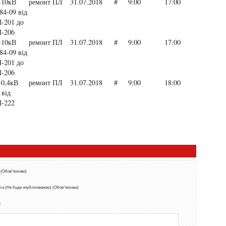
-10кВ
ремонт ПЛ
31.07.2018
#
9:00
17:00
84-09 від
-201 до
-206
-10кВ
ремонт ПЛ
31.07.2018
#
9:00
17:00
84-09 від
-201 до
-206
0,4кВ
ремонт ПЛ
31.07.2018
#
9:00
18:00
 від
-222
 (Обов"язково)
та (Не буде опублікованою) (Обов"язково)
т