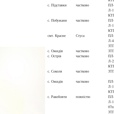
с. Підставки
частково
ПЛ-
Л-1
КТ
с. Побужани
частково
ПЛ-
Л-1
КТ
смт. Красне
Стуса
ПЛ-
Л-4
ЗТП
с. Ожидів
частково
ЗТП
с. Острів
частково
ПЛ-
Л-2
КТ
с. Соколя
частково
ЗТП
с. Ожидів
частково
ПЛ-
Л-1
КТ
с. Ракобовти
повністю
ПЛ
Л-1
07п
ЗТП