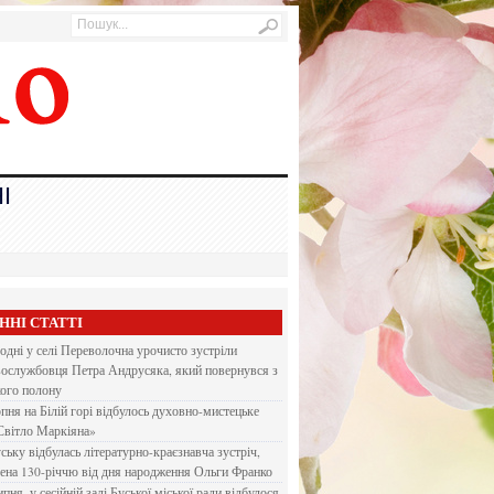
І
ННІ СТАТТІ
одні у селі Переволочна урочисто зустріли
вослужбовця Петра Андрусяка, який повернувся з
кого полону
рпня на Білій горі відбулось духовно-мистецьке
Світло Маркіяна»
ську відбулась літературно-краєзнавча зустріч,
ена 130-річчю від дня народження Ольги Франко
ипня, у сесійній залі Буської міської ради відбулося