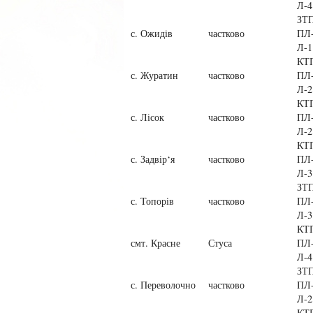
Л-4
ЗТП
с. Ожидів
частково
ПЛ-
Л-1
КТ
с. Журатин
частково
ПЛ-
Л-2
КТ
с. Лісок
частково
ПЛ-
Л-2
КТ
с. Задвір‘я
частково
ПЛ-
Л-3
ЗТП
с. Топорів
частково
ПЛ-
Л-3
КТ
смт. Красне
Стуса
ПЛ-
Л-4
ЗТП
с. Переволочно
частково
ПЛ-
Л-2
КТП