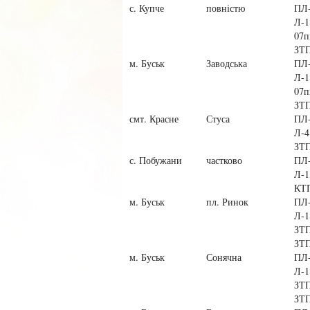
с. Купче
повністю
ПЛ
Л-1
07п
ЗТП
м. Буськ
Заводська
ПЛ
Л-1
07п
ЗТП
смт. Красне
Стуса
ПЛ-
Л-4
ЗТП
с. Побужани
частково
ПЛ-
Л-1
КТ
м. Буськ
пл. Ринок
ПЛ
Л-1
ЗТП
ЗТП
м. Буськ
Сонячна
ПЛ
Л-1
ЗТП
ЗТП