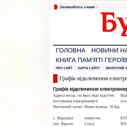
Залишайтесь з нами
/
ГОЛОВНА
НОВИНИ Н
КНИГА ПАМ’ЯТІ ГЕРОЇ
ПРО САЙТ
КАРТА САЙТУ
ЗВОРОТНІЙ 
Графік відключення електро
Графік відключення електроенерг
Адреса місць, на яких буде відсутнє
Від
постачання електроенергії
уст
Населений пункт
Назва вулиць
Н.буд.
с. Марушка
повністю
КТ
смт. Красне
Стуса
ПЛ-