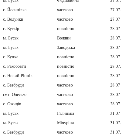
м. Буськ
Федьковича
27.07.
с. Йосипівка
частково
27.07.
с. Волуйки
частково
27.07
с. Куткір
повністю
28.07
м. Буськ
Воляни
28.07.
м. Буськ
Заводська
28.07
с. Купче
повністю
28.07
с. Ракобовти
повністю
28.07.
с. Новий Ріпнів
повністю
28.07
с. Безбруди
частково
28.07
смт. Олесько
частково
28.07
с. Ожидів
частково
28.07.
м. Буськ
Галицька
31.07
м. Буськ
Мічуріна
31.07.
с. Безбруди
частково
31.07.