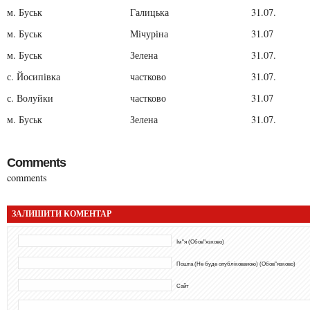
м. Буськ
Галицька
31.07.
м. Буськ
Мічуріна
31.07
м. Буськ
Зелена
31.07.
с. Йосипівка
частково
31.07.
с. Волуйки
частково
31.07
м. Буськ
Зелена
31.07.
Comments
comments
ЗАЛИШИТИ КОМЕНТАР
Ім"я (Обов"язково)
Пошта (Не буде опублікованою) (Обов"язково)
Сайт