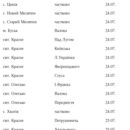
с. Циків
частково
24.07.
с. Новий Милятин
частково
24.07.
с. Старий Милятин
частково
24.07.
м. Буськ
Валова
24.07.
смт. Красне
Над Лугом
24.07.
смт. Красне
Київська
24.07.
смт. Красне
Л.Українки
24.07.
смт. Красне
Яворницького
24.07.
смт. Красне
Стуса
24.07.
смт. Олесько
І.Франка
24.07.
смт. Олесько
Валова
24.07.
смт. Олесько
Передмістя
24.07
с. Хватів
частково
24.07.
смт. Красне
Петрушевича
25.07.
смт. Красне
Хвильового
25.07.