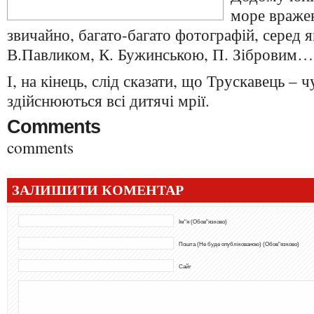
море вражен
звичайно, багато-багато фотографій, серед я
В.Павликом, К. Бужинською, П. Зібровим…
І, на кінець, слід сказати, що Трускавець – 
здійснюються всі дитячі мрії.
Comments
comments
ЗАЛИШИТИ КОМЕНТАР
Ім"я (Обов"язково)
Пошта (Не буде опублікованою) (Обов"язково)
Сайт