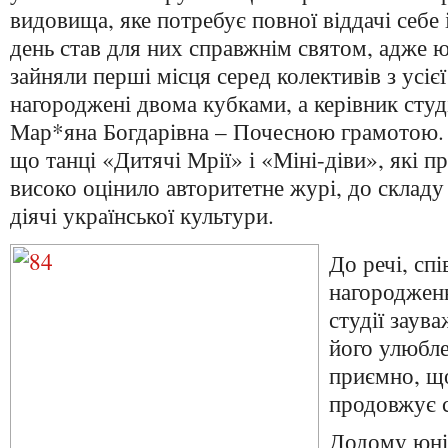
видовища, яке потребує повної віддачі себе 
день став для них справжнім святом, адже 
зайняли перші місця серед колективів з усієї
нагороджені двома кубками, а керівник студ
Мар*яна Богдарівна – Почесною грамотою.
що танці «Дитячі Мрії» і «Міні-діви», які пр
високо оцінило авторитетне журі, до складу
діячі української культури.
До речі, сп
нагороджен
студії заув
його улюбле
приємно, щ
продовжує с
Додому юні