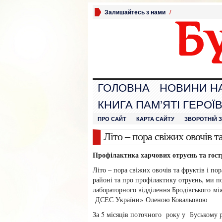
Залишайтесь з нами
/
ГОЛОВНА
НОВИНИ Н
КНИГА ПАМ’ЯТІ ГЕРОЇ
ПРО САЙТ
КАРТА САЙТУ
ЗВОРОТНІЙ 
Літо – пора свіжих овочів 
Профілактика харчових отруєнь
та гос
Літо – пора свіжих овочів та фруктів і п
районі та про профілактику отруєнь, ми по
лабораторного відділення Бродівського 
ДСЕС України» Оленою Ковальовою
За 5 місяців поточного року у Буському