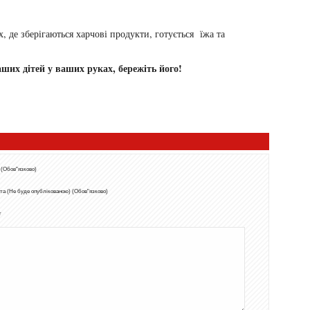
, де зберігаються харчові продукти, готується їжа та
аших дітей у ваших руках, бережіть його!
 (Обов"язково)
та (Не буде опублікованою) (Обов"язково)
т