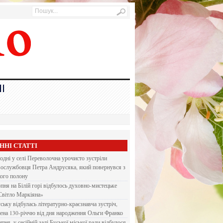
І
ННІ СТАТТІ
одні у селі Переволочна урочисто зустріли
вослужбовця Петра Андрусяка, який повернувся з
кого полону
рпня на Білій горі відбулось духовно-мистецьке
Світло Маркіяна»
ську відбулась літературно-краєзнавча зустріч,
ена 130-річчю від дня народження Ольги Франко
ипня, у сесійній залі Буської міської ради відбулося