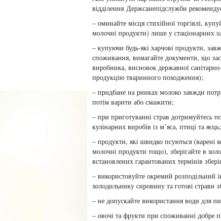
відділення Держсанепідслужби рекоменду
– оминайте місця стихійної торгівлі, купу
молочні продукти) лише у стаціонарних за
– купуючи будь-які харчові продукти, зав
споживання, вимагайте документи, що засв
виробника, висновок державної санітарно-
продукцію тваринного походження);
– придбане на ринках молоко завжди потр
потім варити або смажити;
– при приготуванні страв дотримуйтесь те
кулінарних виробів із м’яса, птиці та яєць;
– продукти, які швидко псуються (варені ко
молочні продукти тощо), зберігайте в хол
встановлених гарантованих термінів збері
– використовуйте окремий розподільний і
холодильнику сировину та готові страви з
– не допускайте використання води для пи
– овочі та фрукти при споживанні добре 