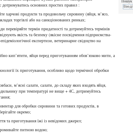
Пошук 
є дотримуватись основних простих правил :
йте харчові продукти та продовольчу сировину (яйця, м’ясо,
кладах торгівлі або на санкціонованих ринках;
жди перевіряйте термін придатності та дотримуйтесь термінів
ідчують якість та безпеку (якісне посвідчення підприємства-
епідеміологічної експертизи, ветеринарне свідоцтво на
ібно кип’ятити, яйця перед приготуванням обов’язково мити, а
хнології їх приготування, особливо щодо термічної обробки
вбаси, м’ясні салати, салати, до складу яких входять яйця,
одильнику при температурі не вище + 4С, дотримуйтесь
гання;
нвентар для обробки сировини та готових продуктів, в
берігайте окремо;
ття та приготування їжі із невідомих джерел;
промивайте питною водою;