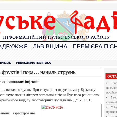
АДБУЖЖЯ
ЛЬВІВЩИНА
ПРЕМ’ЄРА ПІСН
В
ЗВ’ЯЗОК
РЕДАКЦІЙНА ПОЛІТИКА
та фруктів і пора… нажаль отруєнь.
ОСТА
трих кишкових інфекцій
Сьог
військо
ора… нажаль отруєнь. Про ситуацію з отруєннями у Буському
російсь
спілкувалися із лікарем загальної гігієни Буського районного
2 се
міжрайонного відділу лабораторних досліджень ДУ «ЛОЛЦ
свято «
У Бу
присвяч
 районі зареєстровано
24 л