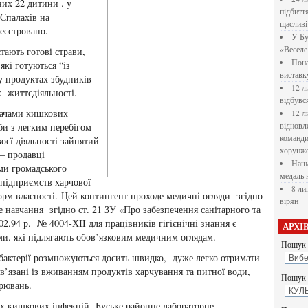
них 22 дитини . у
підбитт
 Спалахів на
щасливі
еєстровано.
У Бу
«Веселе 
тають готові страви,
Пона
які готуються “із
вистав
у продуктах збудників
12 л
 життєдіяльності.
відбувс
вачами кишкових
12 л
би з легким перебігом
відновл
командир
воєї діяльності зайнятий
хорунжо
 – продавці
Наша
ми громадського
медаль 
 підприємств харчової
8 ли
орм власності. Цей контингент проходе медичні огляди згідно
вірян
 навчання згідно ст. 21 ЗУ «Про забезпечення санітарного та
02.94 р. № 4004-ХII для працівників гігієнічні знання є
АРХІ
. які підлягають обов’язковим медичним оглядам.
Пошук 
 бактерії розмножуються досить швидко, дуже легко отримати
в’язані із вживанням продуктів харчування та питної води,
Пошук у
рювань.
х кишкових інфекцій, Буське районне лабораторне