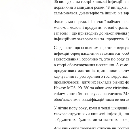
36 випадків на гострі кишкові інфекції, з 
порівнянні з минулим роком 48 випадків.
сальмонельоз, дизентерію та інших не зар
Факторами передачі інфекції найчастіше с
молоко і молочні продукти, готові страви, 
запасом”, що призводить до накопичення 
інфекційних захворювань та продуктів їх
Слід знати, що основними розповсюджу
інфекцій серед населення вважаються осо
захворювання і особливо ті, хто по роду с
в сфері обслуговування населення. А саме
продуктових магазинів, працівники систе
харчування та ресторанного господарства,
промисловості, дитячих закладів різних ф
Наказу МОЗ № 280 та обвязкове гігієнічне
епідемічного благополуччя населення» 24.
обов’язковими кваліфікаційними вимогами
У літню пору року, коли в теплі шкідливі
харчове отруєння чи кишкові інфекції, по
забруднених збудниками зазначених захво
Аби уникнути харчових отруєнь чи гостри