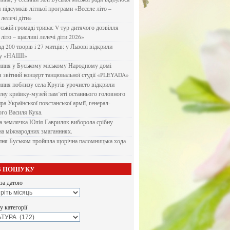
я підсумків літньої програми «Веселе літо –
 лелечі діти»
ській громаді триває V тур дитячого дозвілля
літо – щасливі лелечі діти 2026»
д 200 творів і 27 митців: у Львові відкрили
ку «НАШІ»
ипня у Буському міському Народному домі
я звітний концерт танцювальної студії «PLEYADA»
ипня поблизу села Кругів урочисто відкрили
ену криївку-музей пам’яті останнього головного
а Української повстанської армії, генерал-
го Василя Кука.
 землячка Юлія Гавриляк виборола срібну
на міжнародних змаганннях.
пня Буськом пройшла щорічна паломницька хода
В ПОШУКУ
за датою
 категорії